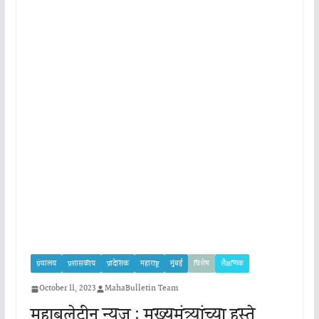
ग्रंथालय
प्रशासकीय
प्रादेशिक
महाराष्ट्र
मुंबई
विशेष
शैक्षणिक
October 11, 2023
MahaBulletin Team
महाबुलेटीन न्यूज : मुख्यमंत्र्यांच्या हस्ते