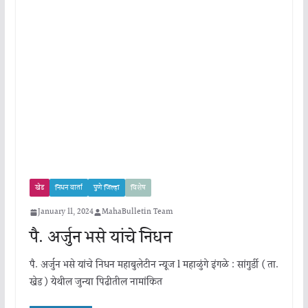
खेड
निधन वार्ता
पुणे जिल्हा
विशेष
January 11, 2024
MahaBulletin Team
पै. अर्जुन भसे यांचे निधन
पै. अर्जुन भसे यांचे निधन महाबुलेटीन न्यूज l महाळुंगे इंगळे : सांगुर्डी ( ता.
खेड ) येथील जुन्या पिढीतील नामांकित