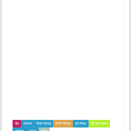
खेड
ग्रंथालय
पश्चिम महाराष्ट्र
पिंपरी चिचंवड
पुणे जिल्हा
पुणे शहर विभाग