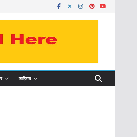
र
जाहिरात