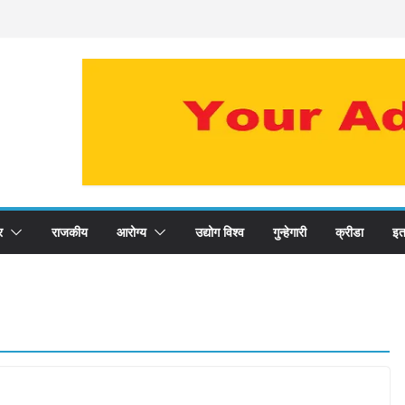
र
राजकीय
आरोग्य
उद्योग विश्व
गुन्हेगारी
क्रीडा
इत