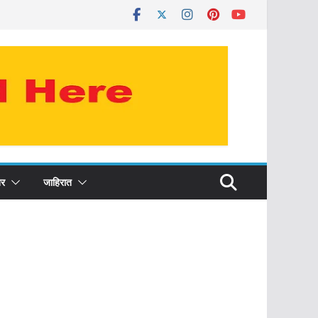
र
जाहिरात