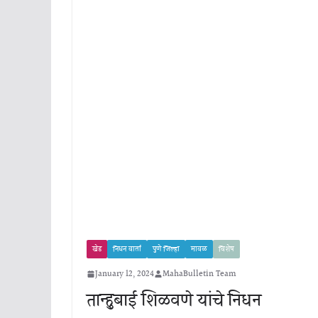
खेड
निधन वार्ता
पुणे जिल्हा
मावळ
विशेष
January 12, 2024
MahaBulletin Team
तान्हुबाई शिळवणे यांचे निधन