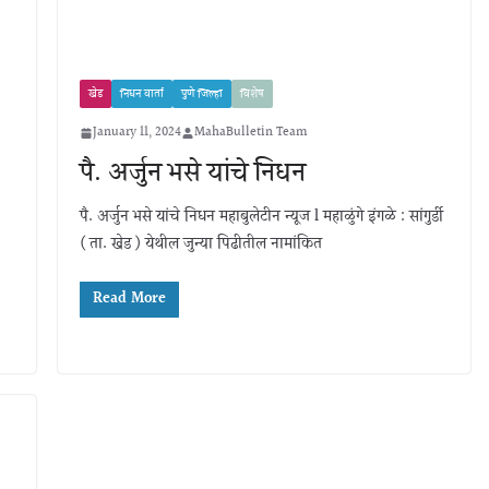
खेड
निधन वार्ता
पुणे जिल्हा
विशेष
January 11, 2024
MahaBulletin Team
पै. अर्जुन भसे यांचे निधन
पै. अर्जुन भसे यांचे निधन महाबुलेटीन न्यूज l महाळुंगे इंगळे : सांगुर्डी
( ता. खेड ) येथील जुन्या पिढीतील नामांकित
Read More