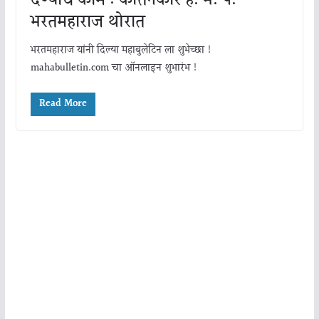
देण्याच काम : कीर्तनकार ह. भ. प.
भरतमहाराज थोरात
भरतमहाराज यांनी दिल्या महाबुलेटिन ला शुभेच्छा !
mahabulletin.com चा ऑनलाइन शुभारंभ !
Read More