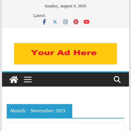
Skip
Sunday, August 9, 2026
to
Latest:
content
Month:
November 2023