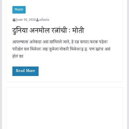
जिज्ञासा
June 30, 2020
admin
दुनिया अनमोल रत्नांची : मोती
आपल्याला अनेकदा असं सांगितले जाते, हे रत्न वापरा.फरक पडेल!
परीक्षेत यश मिळेल! लग्न जुळेल!नोकरी मिळेल!इ.इ. पण खरंच असं
होतं का
Read More