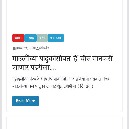
कोरोना
महाराष्ट्र
विशेष
सण-उत्सव
June 29, 2020
admin
माउलींच्या पादुकांसोबत ‘हे’ वीस मानकरी
जाणार पंढरीला….
महाबुलेटिन नेटवर्क / विशेष प्रतिनिधी आळंदी देवाची : संत ज्ञानेश्वर
माउलींच्या चल पादुका आषाढ शुद्ध दशमीला ( दि. ३० )
Read More