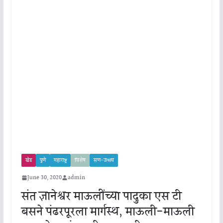
खेड
पुणे
महाराष्ट्र
विशेष
सण-उत्सव
June 30, 2020
admin
संत ज्ञानेश्वर माऊलींच्या पादुका एस टी
बसने पंढरपूरला मार्गस्थ, माऊली-माऊली