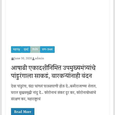
महाराष्ट्र
मुंबई
विशेष
सण-उत्सव
June 30, 2020
admin
आषाढी एकादशीनिमित्त उपमुख्यमंत्र्यांचे
पांडुरंगाला साकडं, वारकऱ्यांनाही वंदन
देवा पांडुरंगा, यंदा चांगलं पाऊसपाणी होऊ दे…बळीराजाच्या शेतात,
घरात सुखसमृद्धी नांदू दे… कोरोनाचं संकट दूर कर, कोरोनायोध्यांचे
संरक्षण कर, महाराष्ट्राचं
Read More