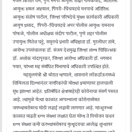
नवल किशोर राम, पुणे मनपा आयुक्त शेखर गायकवाड, अतिरिक्त
आयुक्त रुबल अग्रवाल, पिंपरी-चिंचवडचे मनपाचे अतिरिक्त
आयुक्त संतोष पाटील, जिल्हा परिषदेचे मुख्य कार्यकारी अधिकारी
आयुष प्रसाद, पिंपरी-चिंचवडचे अपर पोलीस आयुक्त रामनाथ
पोफळे, पोलीस अधीक्षक संदीप पाटील, पुणे शहर पोलीस
उपायुक्त मितेश घट्टे, ससूनचे प्रभारी अधिष्ठाता डॉ. मुरलीधर तांबे,
आरोग्य उपसंचालक डॉ. संजय देशमुख जिल्हा शल्य चिकित्सक
डॉ. अशोक नांदापूरकर, जिल्हा आरोग्य अधिकारी डॉ. भगवान
पवार, यांच्या सह संबंधित विभागाचे अधिकारी उपस्थित होते.
महसूलमंत्री श्री थोरात म्हणाले, शासनाने लॉकडॉऊनमध्ये
शिथिलता दिल्यानंतर नागरिकांची मोठ्या प्रमाणावर हालचाली
सुरु झाल्या आहेत. प्रतिबंधित क्षेत्राबाहेरही कोरोनाचा संसर्ग पसरत
आहे. त्यामुळे येत्या काळात आपल्याला कोरोनासोबत
जगण्याबरोबरच मोठी लढाई लढावी लागणार आहे. मान्सूनच्या
काळात वाढती रुग्ण संख्या लक्षात घेता योग्य ते नियोजन करुन
रुग्ण संख्या कमी करण्याबरोबरच मृत्यूदराचा आलेख शून्यावर