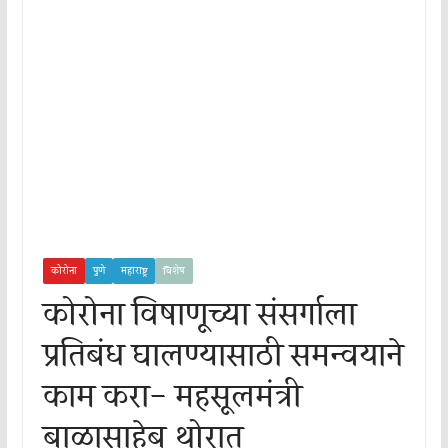
कोरोना
पुणे
महाराष्ट्र
विशेष
कोरोना विषाणूच्या संसर्गाला
प्रतिबंध घालण्यासाठी समन्वयाने
काम करा- महसूलमंत्री
बाळासाहेब थोरात