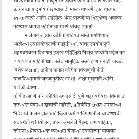
आण्यासाठी सर्वांना मिळून समन्वयाने काम करावे लागणार आहे.
कोरोनाचा प्रादुर्भाव रोखण्यासाठी मास्क वापरणे, हात वारंवार
स्वच्छ करणे आणि शारिरीक अंतर पाळणे या त्रिसूत्रीचा अवलंब
केल्यास आपण कोरोनाचा संसर्ग थांबवू शकतो.
मालेगाव शहरात कोरोना प्रतिबंधासाठी राबविण्यात
आलेल्या उपाययोजनांची माहिती घ्या. याचा उपयोग पुणे
शहराबरोबरच विभागात इतरत्र परिस्थिती निहाय उपयोगी पडेल का
? याबाबत माहिती घ्या. तसेच सामूहिक संसर्ग होणार नाही याकडे
विशेष लक्ष द्या, ग्रामीण भागात कोरोना विषाणूची भीती
घालविण्यासाठी जनजागृतीवर भर द्या, अशा सूचनाही त्यांनी
यावेळी केल्या.
कोवीड आणि नॉन कोविड रुग्णासाठी पुणे शहराबरोबरच विभागात
करण्यात येणाऱ्या खर्चाची माहिती, प्रतिबंधित क्षेत्रात शासनाच्या
निर्देशाचे पालन होत आहे किंवा कसे ? विभागातील चाचण्याची
सद्यस्थिती व नियोजन, उपलब्ध असलेले बेड्स, रुग्णवाहिका,
कोराना प्रतिबंधात्मक करण्यात येणाऱ्या उपायोजना याबाबत