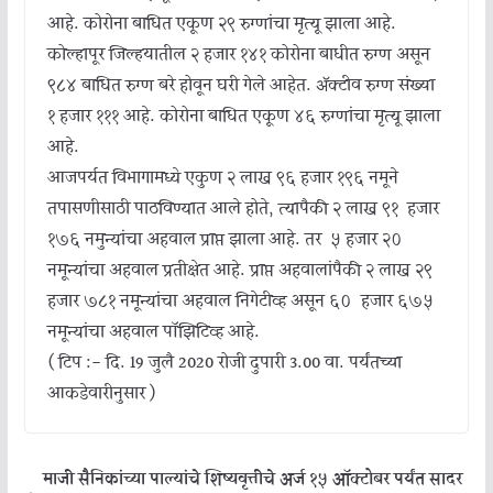
आहे. कोरोना बाधित एकूण २९ रुग्णांचा मृत्यू झाला आहे.
कोल्हापूर जिल्हयातील २ हजार १४१ कोरोना बाधीत रुग्ण असून
९८४ बाधित रुग्ण बरे होवून घरी गेले आहेत. ॲक्टीव रुग्ण संख्या
१ हजार १११ आहे. कोरोना बाधित एकूण ४६ रुग्णांचा मृत्यू झाला
आहे.
आजपर्यत विभागामध्ये एकुण २ लाख ९६ हजार १९६ नमूने
तपासणीसाठी पाठविण्यात आले होते, त्यापैकी २ लाख ९१ हजार
१७६ नमुन्यांचा अहवाल प्राप्त झाला आहे. तर ५ हजार २०
नमून्यांचा अहवाल प्रतीक्षेत आहे. प्राप्त अहवालांपैकी २ लाख २९
हजार ७८१ नमून्यांचा अहवाल निगेटीव्ह असून ६० हजार ६७५
नमून्यांचा अहवाल पॉझिटिव्ह आहे.
( टिप :- दि. 19 जुलै 2020 रोजी दुपारी 3.00 वा. पर्यंतच्या
आकडेवारीनुसार )
माजी सैनिकांच्या पाल्यांचे शिष्यवृत्तीचे अर्ज १५ ऑक्टोबर पर्यंत सादर