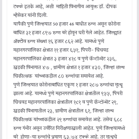
टक्के इतके आहे, अशी माहिती विभागीय आयुक्त डॉ. दीपक
म्हैसेकर यांनी दिली.
यापैकी पुणे जिल्हयात 50 हजार 46 बाधीत रुग्ण असून कोरोना
बाधित ३१ हजार ८९७ रुग्ण बरे होवून घरी गेले आहेत. जिल्ह्यात
ॲक्टीव रुग्ण संख्या १६ हजार ८६२ आहे. यामध्ये पुणे
महानगरपालिका क्षेत्रात ११ हजार ६५१, पिंपरी- चिंचवड
महानगरपालिका क्षेत्रात ३ हजार ४१८ व पुणे कॅन्टोंन्मेंट २३६,
खडकी विभागात ४७ , ग्रामीण क्षेत्रात १ हजार ४३०, जिल्हा शल्य
चिकीत्सक यांच्याकडील ८० रुग्णांचा समावेश आहे.
पुणे जिल्हयात कोरोनाबाधित एकूण १ हजार २८७ रुग्णांचा मृत्यू
झाला आहे. यामध्ये पुणे महानगरपालिका क्षेत्रातील ९५५, पिंपरी
चिंचवड महानगरपालिका क्षेत्रातील १८९ व पुणे कॅन्टोंन्मेंट २९,
खडकी विभागातील २३, ग्रामीण क्षेत्रातील ६१, जिल्हा शल्य
चिकीत्सक यांच्याकडील २९ रुग्णांचा समावेश आहे. तसेच ६८८
रुग्ण गंभीर असून उर्वरित निरीक्षणाखाली आहेत. पुणे जिल्हयामध्ये
बरे होणा-या रुग्णांचे प्रमाण ६३.७४ टक्के आहे. तर मृत्यूचे