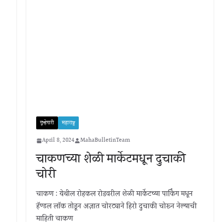
गुन्हेगारी
महाराष्ट्र
April 8, 2024
MahaBulletinTeam
चाकणच्या शेळी मार्केटमधून दुचाकी
चोरी
चाकण : येथील रोहकल रोडवरील शेळी मार्केटच्या पार्किंग मधून
हॅण्डल लॉक तोडून अज्ञात चोरट्याने हिरो दुचाकी चोरून नेल्याची
माहिती चाकण