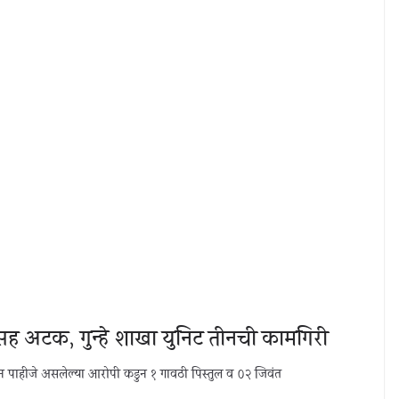
लसह अटक, गुन्हे शाखा युनिट तीनची कामगिरी
ुन पाहीजे असलेल्या आरोपी कडुन १ गावठी पिस्तुल व ०२ जिवंत