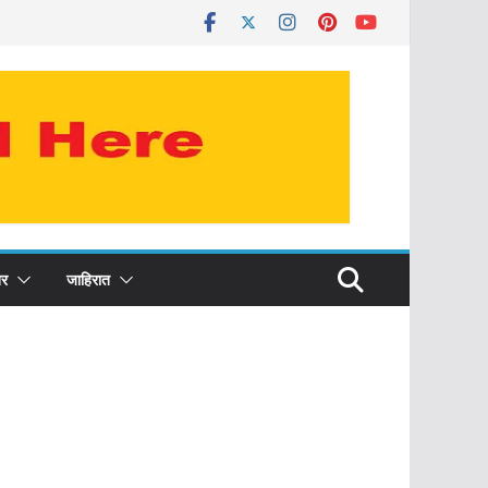
र
जाहिरात