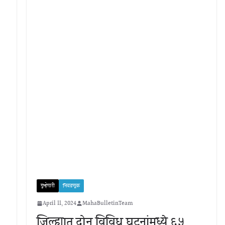
गुन्हेगारी
निवडणूक
April 11, 2024
MahaBulletinTeam
जिल्ह्यात दोन विविध घटनांमध्ये ६५