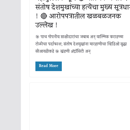
संतोष देशमुखांच्या हत्येचा मुख्य सूत्रधा
! 🔴 आरोपपत्रातील खळबळजनक
उल्लेख !
🎯 पाच गोपनीय साक्षीदारांचा जबाब अन् वाल्मिक कराडच्या
टोळीचा पर्दाफाश; संतोष देशमुखांना मारहाणीचा व्हिडिओ सुद्धा
सीआयडीकडे 🎯 खंडणी ॲट्रॉसिटी अन्
Read More