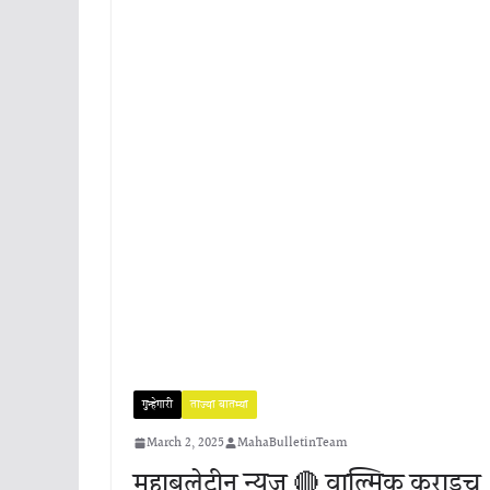
गुन्हेगारी
ताज्या बातम्या
March 2, 2025
MahaBulletinTeam
महाबुलेटीन न्यूज 🔴 वाल्मिक कराडच