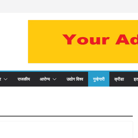
र
राजकीय
आरोग्य
उद्योग विश्व
गुन्हेगारी
क्रीडा
इत