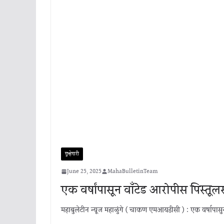
गुन्हेगारी
June 25, 2025
MahaBulletinTeam
एक वर्षांपासून वाँटेड आरोपीस पिस्तू
महाबुलेटीन न्यूज महाळुंगे ( चाकण एमआयडीसी ) : एक वर्षापास