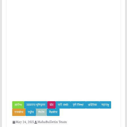
आरोग्य
उदघाटन/भूमिपूजन
खेड
नारी शक्ती
पुणे जिल्हा
प्रादेशिक
महाराष्ट्र
राजकीय
राष्ट्रीय
विशेष
वैद्यकीय
May 24, 2021
MahaBulletin Team