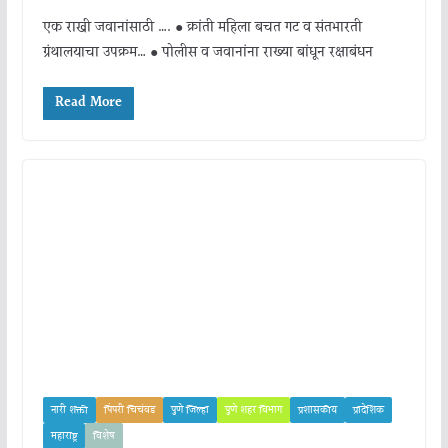
एक राखी जवानांसाठी …. ● क्रांती महिला बचत गट व संतभारती
ग्रंथालयाचा उपक्रम… ● पोलीस व जवानांना राख्या बांधून रक्षाबंधन
Read More
नारी शक्ती
पिंपरी चिचंवड
पुणे जिल्हा
पुणे शहर विभाग
प्रशासकीय
प्रादेशिक
महाराष्ट्र
विशेष