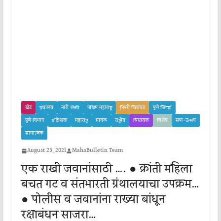
खेड
ग्रंथालय
नारी शक्ती
पश्चिम महाराष्ट्र
पिंपरी चिचंवड
पुणे जिल्हा
पुणे विभाग
प्रादेशिक
महाराष्ट्र
मावळ
राष्ट्रीय
विधायक
विशेष
सण-उत्सव
सामाजिक
August 25, 2021
MahaBulletin Team
एक राखी जवानांसाठी …. ● क्रांती महिला
बचत गट व संतभारती ग्रंथालयाचा उपक्रम…
● पोलीस व जवानांना राख्या बांधून
रक्षाबंधन साजरा…