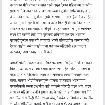
कायदयात मोठे बदल करण्यात आले असून देशात महिलांच्या तक्रारींना
प्राधान्य दिले जात आहे. पालक अल्पवयात मुलांना सर्रास मोबाईल देतात
ते देऊ नयेत. खरंतर मुलांना दहावी-बारावी नंतर मोबाईल दिले पाहिजेत.
आपला मुलगा-मुलगी यांना आपण घरात कितीही संस्कार दिले तरी ते
समाजात गेल्यांनतर वाईट संगतीमुळे बिघडू शकतात. त्यामुळे त्यांचेकडे
लक्ष्य देणे गरजेचे आहे. मात्र मुलींकडे अधिकचे लक्ष देत असताना
मुलांकडे दुर्लक्ष्य करू नये, त्यासाठी आम्ही परिसरातील शाळांना भेटी
देणार आहोत. तसेच काही घटना घडल्यास महिलांनी ११२ नंबरवर
कळवावे,” असे आवाहन त्यांनी केले.
यावेळी पोलीस पाटील तृप्ती मांडेकर म्हणाल्या, “महिलांनी परिवर्तनातून
विकास करावा. गावोगावी दक्षता समितीच्या महिला पोलीस पाटलांना
मदत करतात. महिलांनी गावात काम करताना आपल्या पदाला न्याय
द्यावा. चाकण औद्योगिकरणामुळे भाडेकरू वर्ग वाढला असून त्यात
परप्रांतीयांची संख्या लक्षणीय आहे. त्यामुळे गुन्हेगारी वाढत आहे. पळून
जाणाऱ्या महिला व मुलींचे प्रमाण वाढले आहे. त्यासाठी ग्रामपंचायतींनी
गावातील सीसीटीव्ही कॅमेरे कायम चालू ठेवावेत. पोलिसांनी परिसरातील
शाळांना कौन्सिलिंग करावे. मुलींना गुड टच व बॅड टच याबाबत ज्ञान