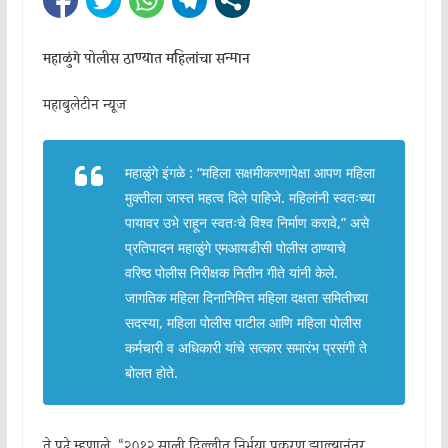
महाळुंगे पोलीस ठाण्यात महिलांचा सन्मान
महाबुलेटीन न्यूज
महाळुंगे इंगळे : “महिला सक्षमीकरणापेक्षा आपण महिला
मुक्तीला जास्त महत्व दिले पाहिजे. महिलांनी स्वतःच्या
पायावर उभे राहून स्वतःचे विश्व निर्माण करावे,” असे
प्रतिपादन महाळुंगे एमआयडीसी पोलीस ठाण्याचे
वरिष्ठ पोलीस निरीक्षक नितीन गीते यांनी केले.
जागतिक महिला दिनानिमित्त महिला दक्षता समितीच्या
सदस्या, महिला पोलीस पाटील आणि महिला पोलीस
कर्मचारी व अधिकारी यांचे सत्कार समारंभ प्रसंगी ते
बोलत होते.
ते पुढे म्हणाले, “२०१२ साली दिल्लीत निर्भया प्रकरण झाल्यानंतर