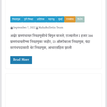
निवडणूक
पुणे जिल्हा
प्रादेशिक
महाराष्ट्र
मुंबई
राजकीय
विशेष
September 7, 2022
MahaBulletin Team
अखेर ग्रामपंचायत निवडणुकीचे बिगुल वाजले; राज्यातील 1 हजार 166
ग्रामपंचायतींच्या निवडणुका जाहीर, 13 ऑक्टोबरला निवडणूक, यंदा
सरपंचपदासाठी थेट निवडणूक, आचारसंहिता झाली
Read More