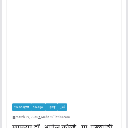
निवड/नियुक्ती
निवडणूक
महाराष्ट्र
मुंबई
March 29, 2024
MahaBulletinTeam