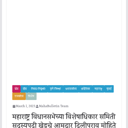
खेड
दौंड
निवड/नियुक्ती
पुणे जिल्हा
प्रशासकीय
प्रादेशिक
महाराष्ट्र
मुंबई
राजकीय
विशेष
March 1, 2023
MahaBulletin Team
महाराष्ट्र विधानसभेच्या विशेषाधिकार समिती
सदस्यपदी खेडचे आमदार दिलीपराव मोहिते