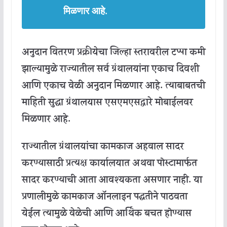
मिळणार
आहे
.
अनुदान
वितरण
प्रक्रीयेचा
जिल्हा
स्तरावरील
टप्पा
कमी
झाल्यामुळे
राज्यातील
सर्व
ग्रंथालयांना
एकाच
दिवशी
आणि
एकाच
वेळी
अनुदान
मिळणार
आहे
.
त्याबाबतची
माहिती
सुद्धा
ग्रंथालयास
एसएमएसद्वारे
मोबाईलवर
मिळणार
आहे
.
राज्यातील
ग्रंथालयांचा
कामकाज
अहवाल
सादर
करण्यासाठी
प्रत्यक्ष
कार्यालयात
अथवा
पोस्टामार्फत
सादर
करण्याची
आता
आवश्यकता
असणार
नाही
.
या
प्रणालीमुळे
कामकाज
ऑनलाइन
पद्धतीने
पाठवता
येईल
त्यामुळे
वेळेची
आणि
आर्थिक
बचत
होण्यास