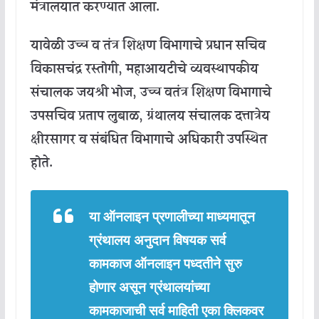
मंत्रालयात
करण्यात
आला
.
यावेळी
उच्च
व
तंत्र
शिक्षण
विभागाचे
प्रधान
सचिव
विकासचंद्र
रस्तोगी
,
महाआयटीचे
व्यवस्थापकीय
संचालक
जयश्री
भोज
,
उच्च
व
तंत्र
शिक्षण
विभागाचे
उपसचिव
प्रताप
लुबाळ
,
ग्रंथालय
संचालक
दत्तात्रेय
क्षीरसागर
व
संबंधित
विभागाचे
अधिकारी
उपस्थित
होते
.
या
ऑनलाइन
प्रणालीच्या
माध्यमातून
ग्रंथालय
अनुदान
विषयक
सर्व
कामकाज
ऑनलाइन
पध्दतीने
सुरु
होणार
असून
ग्रंथालयांच्या
कामकाजाची
सर्व
माहिती
एका
क्लिकवर