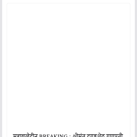
महाबुलेटीन BREAKING : श्रीमंत दगडूशेठ गणपती