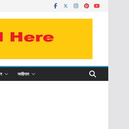
र
जाहिरात