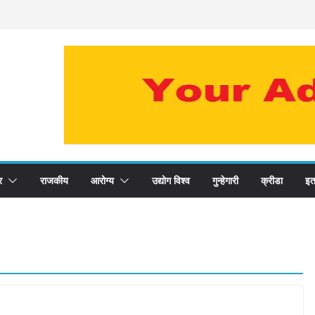
र
राजकीय
आरोग्य
उद्योग विश्व
गुन्हेगारी
क्रीडा
इत