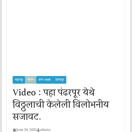
महाराष्ट्र
विशेष
सण-उत्सव
सोलापूर
Video : पहा पंढरपूर येथे
विठ्ठलाची केलेली विलोभनीय
सजावट.
June 30, 2020
admin