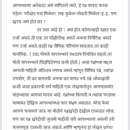
आपल्याला अनेकदा असं सांगितले जाते, हे रत्न वापरा.फरक
पडेल! परीक्षेत यश मिळेल! लग्न जुळेल!नोकरी मिळेल!इ.इ. पण
खरंच असं होतं का ?
तर उत्तर आहे हो ! असं होतं.कोणत्याही रत्नात एक
उर्जा असते.ती एक तर पाँझीटीव्ह असते अथवा निगेटिव्ह असते
पण उर्जा असते.काही रत्न जैविक परिणाम साधतात.तर काही
मानसिक. ( उदा.पोवळे वापरल्याने रक्तदाब नियंत्रित राहतो.तर
मोती वापरल्याने चिडचिडेपणा कमी होतो.) अशा रत्नांच्या बद्दल
आपली माहिती अतिशय नगण्य असते.म्हणून विविध रत्ने, त्यांचा
उपयोग, ती का वापरावी अथवा का वापरु नये.रत्ने ओळखावी
कशी अशा प्रकारची सर्व माहिती एक लेखमालेतून आपणासमोर
मांडण्याचा आमचा मानस आहे. रत्नांच्या किमती.व त्याचा परतावा
याबाबत देखिल आपल्यामध्ये फार संभ्रम असतात. बरेच वेळा
आपण फसवले जाऊ या भीतीने रत्नखरेदी देखील टाळतात लोक.
पण जर रत्न खरेदीची जुजबी माहीती जरी आपल्याला असली तरी
फसवणूक टाळली जाऊ शकते.आणि म्हणूनच हा लेखन प्रपंच!