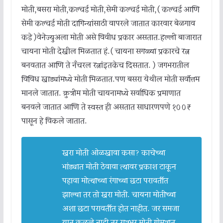
मोती,बसरा मोती,कल्चर्ड मोती,सेमी कल्चर्ड मोती,( कल्चर्ड आणि
सेमी कल्चर्ड मोती दागिन्यांसाठी वापरले जातात कारवार बेळगाव
कडे )वेनेज्युअला मोती असे विवीध प्रकार असतात.हल्ली बाजारात
चायना मोती देखील मिळतात हं.( चायना सगळ्या प्रकारचे रत्न
बनवतात आणि ते नँचरल रत्नांइतकेच दिसतात. ) जगभरातील
विविध खाड्यांमध्ये मोती मिळतात.पण बसरा येथील मोती सर्वोत्तम
मानले जातात. क्रुत्रीम मोती चायनामध्ये सर्वाधिक प्रमाणात
बनवले जातात आणि ते स्वस्त ही असतात साधारणपणे १००₹
पासून हे विकले जातात.
खरा मोती ओळखावा कसा? काचेच्या
भांड्यात मोती ठेवावा त्यावर प्रकाश टाकून
पहावा मोत्याच्या रंगाच्या छटा परावर्तीत
झाल्या तर तो खरा मोती. चायना मोतीच्या
अशा छटा परावर्तीत होत नाहीत. जर समजा