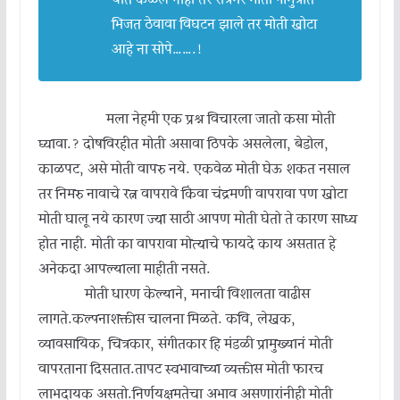
यात कळले नाही तर रात्रभर मोती गोमुत्रात
भिजत ठेवावा विघटन झाले तर मोती खोटा
आहे ना सोपे…….!
मला नेहमी एक प्रश्न विचारला जातो कसा मोती
घ्यावा.? दोषविरहीत मोती असावा ठिपके असलेला, बेडोल,
काळपट, असे मोती वापरु नये. एकवेळ मोती घेऊ शकत नसाल
तर निमरु नावाचे रत्न वापरावे किंवा चंद्रमणी वापरावा पण खोटा
मोती घालू नये कारण ज्या साठी आपण मोती घेतो ते कारण साध्य
होत नाही. मोती का वापरावा मोत्याचे फायदे काय असतात हे
अनेकदा आपल्याला माहीती नसते.
मोती धारण केल्याने, मनाची विशालता वाढीस
लागते.कल्पनाशक्तीस चालना मिळते. कवि, लेखक,
व्यावसायिक, चित्रकार, संगीतकार हि मंडळी प्रामुख्यानं मोती
वापरताना दिसतात.तापट स्वभावाच्या व्यक्तीस मोती फारच
लाभदायक असतो.निर्णयक्षमतेचा अभाव असणारांनीही मोती