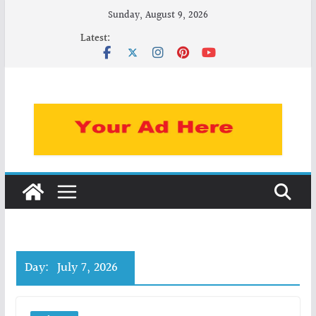
Skip
Sunday, August 9, 2026
to
Latest:
content
Day:
July 7, 2026