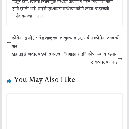
दिसून येतो. त्यांच्या निधनामुळे संस्थेची कधीही न भरून निघणारी मोठी
हानी झाली आहे. माईर्स एमआयटी संस्थेच्या वतीने त्यांना श्रध्दांजली
अर्पण करण्यात आली.
कोरोना अपडेट : खेड तालुका, तालुक्यात ३६ नवीन कोरोना रुग्णांची
वाढ
खेड तहसीलदार बदली प्रकरण : “महाआघाडी” कोणाच्या पारड्यात
टाकणार वजन ?
You May Also Like