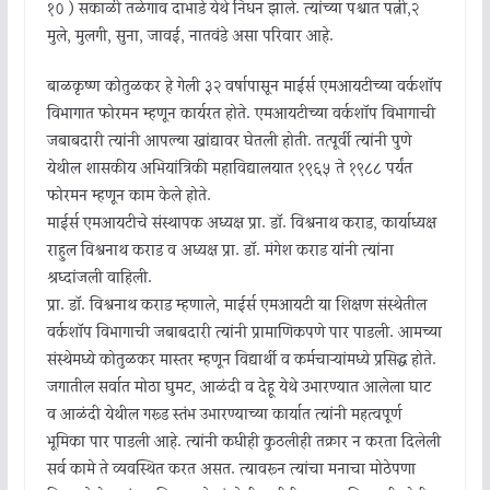
१० ) सकाळी तळेगाव दाभाडे येथे निधन झाले. त्यांच्या पश्चात पत्नी,२
मुले, मुलगी, सुना, जावई, नातवंडे असा परिवार आहे.
बाळकृष्ण कोतुळकर हे गेली ३२ वर्षापासून माईर्स एमआयटीच्या वर्कशॉप
विभागात फोरमन म्हणून कार्यरत होते. एमआयटीच्या वर्कशॉप विभागाची
जबाबदारी त्यांनी आपल्या खांद्यावर घेतली होती. तत्पूर्वी त्यांनी पुणे
येथील शासकीय अभियांत्रिकी महाविद्यालयात १९६५ ते १९८८ पर्यंत
फोरमन म्हणून काम केले होते.
माईर्स एमआयटीचे संस्थापक अध्यक्ष प्रा. डॉ. विश्वनाथ कराड, कार्याध्यक्ष
राहुल विश्वनाथ कराड व अध्यक्ष प्रा. डॉ. मंगेश कराड यांनी त्यांना
श्रध्दांजली वाहिली.
प्रा. डॉ. विश्वनाथ कराड म्हणाले, माईर्स एमआयटी या शिक्षण संस्थेतील
वर्कशॉप विभागाची जबाबदारी त्यांनी प्रामाणिकपणे पार पाडली. आमच्या
संस्थेमध्ये कोतुळकर मास्तर म्हणून विद्यार्थी व कर्मचार्‍यांमध्ये प्रसिद्ध होते.
जगातील सर्वात मोठा घुमट, आळंदी व देहू येथे उभारण्यात आलेला घाट
व आळंदी येथील गरूड स्तंभ उभारण्याच्या कार्यात त्यांनी महत्वपूर्ण
भूमिका पार पाडली आहे. त्यांनी कधीही कुठलीही तक्रार न करता दिलेली
सर्व कामे ते व्यवस्थित करत असत. त्यावरून त्यांचा मनाचा मोठेपणा