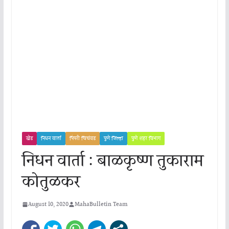
खेड
निधन वार्ता
पिंपरी चिचंवड
पुणे जिल्हा
पुणे शहर विभाग
निधन वार्ता : बाळकृष्ण तुकाराम
कोतुळकर
August 10, 2020
MahaBulletin Team