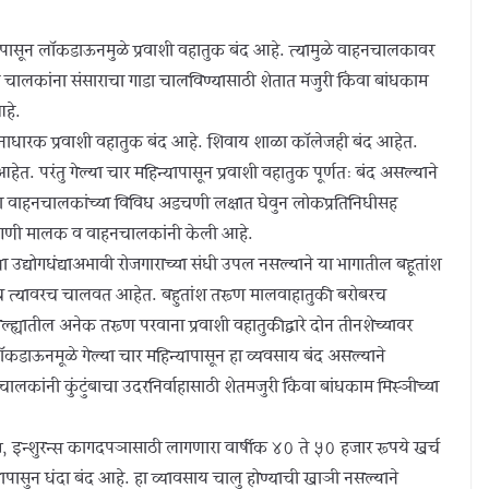
न्यापासून लाॅकडाऊनमुळे प्रवाशी वहातुक बंद आहे. त्यामुळे वाहनचालकावर
ालकांना संसाराचा गाडा चालविण्यासाठी शेतात मजुरी किंवा बांधकाम
हे.
वानाधारक प्रवाशी वहातुक बंद आहे. शिवाय शाळा काॅलेजही बंद आहेत.
. परंतु गेल्या चार महिन्यापासून प्रवाशी वहातुक पूर्णतः बंद असल्याने
हनचालकांच्या विविध अडचणी लक्षात घेवुन लोकप्रतिनिधीसह
मागणी मालक व वाहनचालकांनी केली आहे.
उद्योगधंद्याअभावी रोजगाराच्या संधी उपलब्ध नसल्याने या भागातील बहूतांश
रपंच त्यावरच चालवत आहेत. बहुतांश तरूण मालवाहातुकी बरोबरच
ह्यातील अनेक तरूण परवाना प्रवाशी वहातुकीद्वारे दोन तीनशेच्यावर
कडाऊनमूळे गेल्या चार महिन्यापासून हा व्यवसाय बंद असल्याने
ंनी कुंटुंबाचा उदरनिर्वाहासाठी शेतमजुरी किंवा बांधकाम मिस्ञीच्या
स, इन्शुरन्स कागदपञासाठी लागणारा वार्षीक ४० ते ५० हजार रूपये खर्च
ापासुन धंदा बंद आहे. हा व्यावसाय चालु होण्याची खाञी नसल्याने