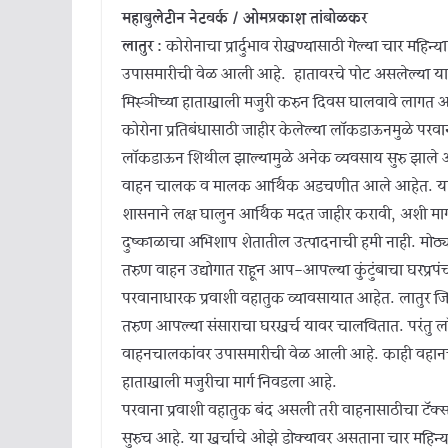
महाबुलेटीन नेटवर्क / ओमप्रकाश तांबोळकर
लातुर :
कोरोनाचा प्रार्दुभाव रोखण्यासाठी गेल्या चार महि
उपासमारीची वेळ आली आहे. हातावरचे पोट असलेल्या या च
मिस्ञीच्या हाताखाली मजुरी करुन दिवस घालवावे लागत आ
कोरोना प्रतिबंधासाठी जाहीर केलेल्या लाॅकडाऊनमुळे पर
लाॅकडाऊन शिथील झाल्यामुळे अनेक व्यवसाय सुरु झाले आहेत
वाहन चालक व मालक आर्थिक अडचणीत आले आहेत. या वा
शासनाने लक्ष घालुन आर्थिक मदत जाहीर करावी, अशी 
दुष्काळाचा अभिशाप शेतातील उत्पादनाची हमी नाही. मोठ्या 
तरुण वाहन उद्योगात राहून आप-आपल्या कुंटुंबाचा घरप्
परवानाधारक प्रवाशी वहातुक व्यावसायात आहेत. लातुर जिल्
तरुण आपल्या संसाराचा घरखर्च यावर चालवितात. परंतु लाॅ
वाहनचालकांवर उपासमारीची वेळ आली आहे. काही वहानचालका
हाताखाली मजुरीचा मार्ग निवडला आहे.
परवाना प्रवाशी वहातुक बंद असली तरी वाहनासाठीचा टॅक्
सुरुच आहे. या खर्चाचे ओझे डोक्यावर असताना चार महिन्य