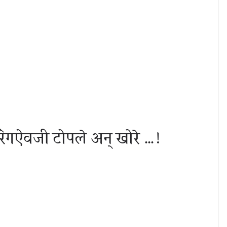
रिंगऐवजी टोपले अन् खोरे …!