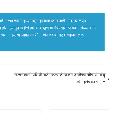
 आहे. गेल्या चार महिन्यापासुन हाताला काम नाही. गाडी चालवुन
होते. त्यातुन गाडीचे हप्ते व घरखर्च भागविण्यासाठी मदत मिळत होती.
ीचा सामना करावा लागत आहे” —
दिनकर बानाटे ( वाहनमालक
राज्यमंत्र्यांनी प्रसिद्धीसाठी स्टंटबाजी करून जनतेच्या जीवाशी खेळू
नये : हर्षवर्धन पाटील