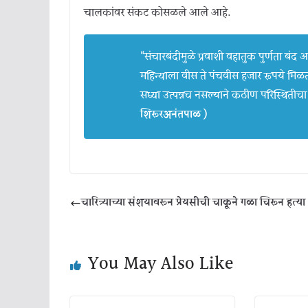
चालकांवर संकट कोसळले आले आहे.
“संचारबंदीमुळे प्रवाशी वहातुक पुर्णता बंद
महिन्याला वीस ते पंचवीस हजार रूपये मिळत 
सध्या उत्पन्नच नसल्याने कठीण परिस्थित
शिरूरअनंतपाळ )
चारित्र्याच्या संशयावरून प्रेयसीची चाकूने गळा चिरून हत्या
You May Also Like