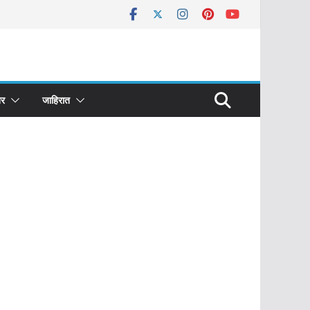
र
जाहिरात