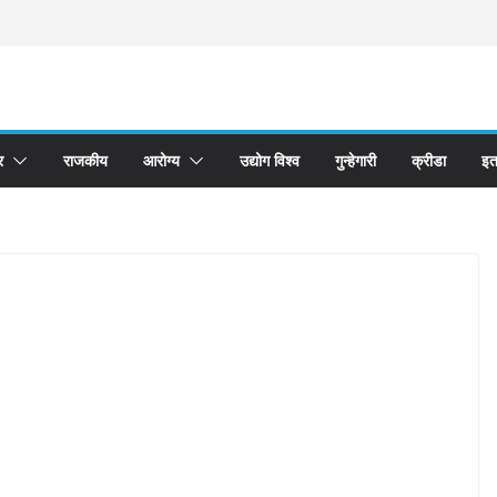
र
राजकीय
आरोग्य
उद्योग विश्व
गुन्हेगारी
क्रीडा
इत