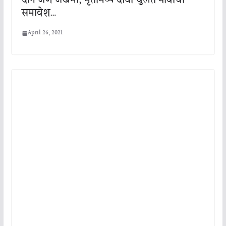
दोन जण जखमी, मृतांमध्ये दोघा चुलत भावांचा
समावेश…
April 26, 2021