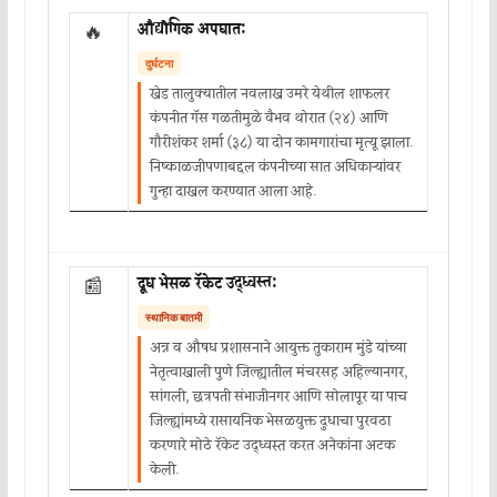
औद्योगिक अपघात:
🔥
दुर्घटना
खेड तालुक्यातील नवलाख उमरे येथील शाफलर
कंपनीत गॅस गळतीमुळे वैभव थोरात (२४) आणि
गौरीशंकर शर्मा (३८) या दोन कामगारांचा मृत्यू झाला.
निष्काळजीपणाबद्दल कंपनीच्या सात अधिकाऱ्यांवर
गुन्हा दाखल करण्यात आला आहे.
दूध भेसळ रॅकेट उद्ध्वस्त:
📰
स्थानिक बातमी
अन्न व औषध प्रशासनाने आयुक्त तुकाराम मुंडे यांच्या
नेतृत्वाखाली पुणे जिल्ह्यातील मंचरसह अहिल्यानगर,
सांगली, छत्रपती संभाजीनगर आणि सोलापूर या पाच
जिल्ह्यांमध्ये रासायनिक भेसळयुक्त दुधाचा पुरवठा
करणारे मोठे रॅकेट उद्ध्वस्त करत अनेकांना अटक
केली.