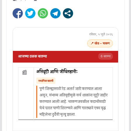
रविवार, ५ जुलै २०२६
📍 खेड – चाकण
आजच्या ठळक बातम्या
6 बातम्या
अतिवृष्टी आणि जीवितहानी:
📰
स्थानिक बातमी
पुणे जिल्ह्यासाठी रेड अलर्ट जारी करण्यात आला
असून, संभाव्य अतिवृष्टीमुळे सर्व शाळांना सुट्टी जाहीर
करण्यात आली आहे. चाकणजवळील कडाचीवाडी
येथे घरात पाणी शिरल्याने आणि गारठ्याने एका वृद्ध
महिलेचा दुर्दैवी मृत्यू झाला.