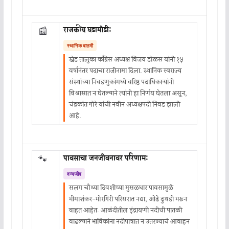
राजकीय घडामोडी:
📰
स्थानिक बातमी
खेड तालुका काँग्रेस अध्यक्ष विजय डोळस यांनी १५
वर्षांनंतर पदाचा राजीनामा दिला. स्थानिक स्वराज्य
संस्थांच्या निवडणुकांमध्ये वरिष्ठ पदाधिकाऱ्यांनी
विश्वासात न घेतल्याने त्यांनी हा निर्णय घेतला असून,
चंद्रकांत गोरे यांची नवीन अध्यक्षपदी निवड झाली
आहे.
पावसाचा जनजीवनावर परिणाम:
🐾
वन्यजीव
सलग चौथ्या दिवशीच्या मुसळधार पावसामुळे
भीमाशंकर-भोरगिरी परिसरात नद्या, ओढे दुथडी भरून
वाहत आहेत. आळंदीतील इंद्रायणी नदीची पातळी
वाढल्याने भाविकांना नदीपात्रात न उतरण्याचे आवाहन