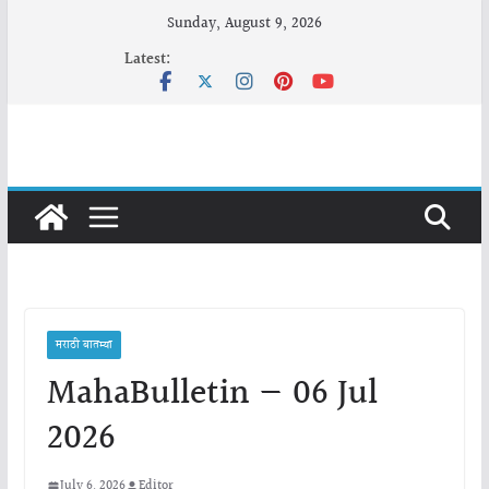
Skip
Sunday, August 9, 2026
to
Latest:
content
मराठी बातम्या
MahaBulletin — 06 Jul
2026
July 6, 2026
Editor