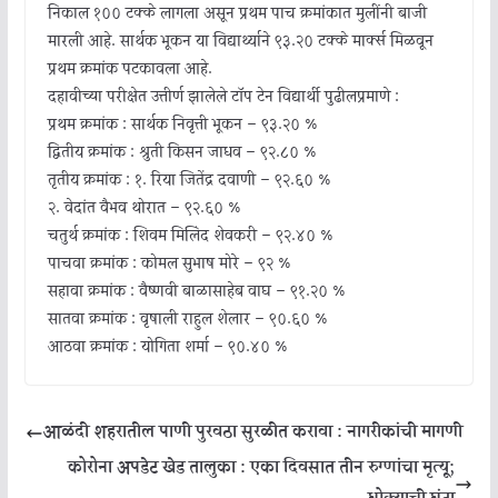
निकाल १०० टक्के लागला असून प्रथम पाच क्रमांकात मुलींनी बाजी
मारली आहे. सार्थक भूकन या विद्यार्थ्याने ९३.२० टक्के मार्क्स मिळवून
प्रथम क्रमांक पटकावला आहे.
दहावीच्या परीक्षेत उत्तीर्ण झालेले टॉप टेन विद्यार्थी पुढीलप्रमाणे :
प्रथम क्रमांक : सार्थक निवृत्ती भूकन – ९३.२० %
द्वितीय क्रमांक : श्रुती किसन जाधव – ९२.८० %
तृतीय क्रमांक : १. रिया जितेंद्र दवाणी – ९२.६० %
२. वेदांत वैभव थोरात – ९२.६० %
चतुर्थ क्रमांक : शिवम मिलिंद शेवकरी – ९२.४० %
पाचवा क्रमांक : कोमल सुभाष मोरे – ९२ %
सहावा क्रमांक : वैष्णवी बाळासाहेब वाघ – ९१.२० %
सातवा क्रमांक : वृषाली राहुल शेलार – ९०.६० %
आठवा क्रमांक : योगिता शर्मा – ९०.४० %
आळंदी शहरातील पाणी पुरवठा सुरळीत करावा : नागरीकांची मागणी
कोरोना अपडेट खेड तालुका : एका दिवसात तीन रुग्णांचा मृत्यू;