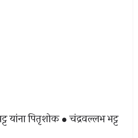
ट यांना पितृशोक ● चंद्रवल्लभ भट्ट