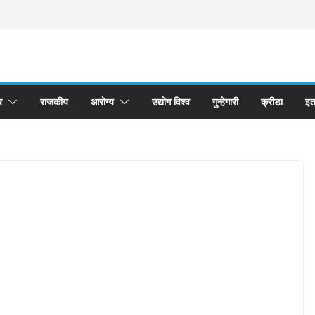
र
राजकीय
आरोग्य
उद्योग विश्व
गुन्हेगारी
क्रीडा
इत