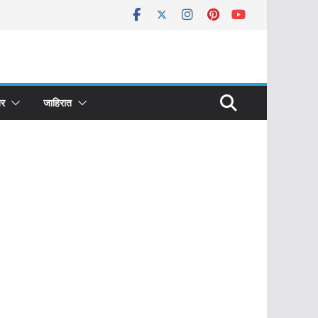
र
जाहिरात