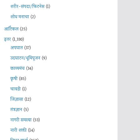
शरीर-संपदा/फिटनेस
(1)
शोध मनाचा
(2)
आर्टिकल
(25)
इतर
(1,330)
अपघात
(37)
उदघाटन/भूमिपूजन
(9)
काव्यमंच
(34)
कृषी
(85)
चावडी
(1)
जिज्ञासा
(12)
तंत्रज्ञान
(5)
नागरी समस्या
(53)
नारी शक्ती
(14)