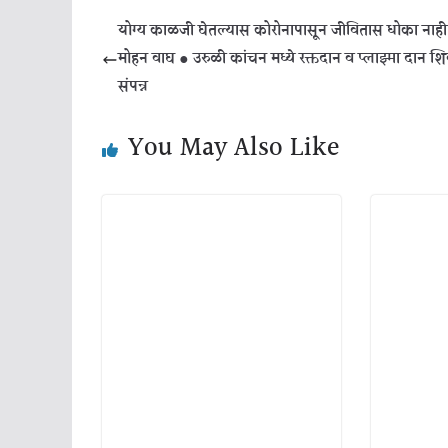
योग्य काळजी घेतल्यास कोरोनापासून जीवितास धोका नाही 
मोहन वाघ ● उरुळी कांचन मध्ये रक्तदान व प्लाझ्मा दान शि
संपन्न
You May Also Like