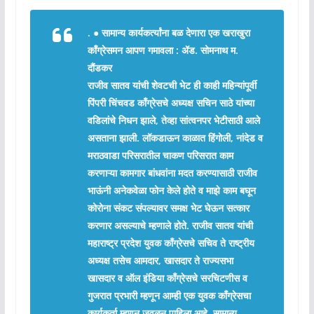
. ●
सामान्य कार्यकर्त्यांना बळ देणारा एक खराखुरा
कॉंग्रेसमन आपण गमावला : ॲड. सोमनाथ म.
दौंडकर
राजीव सातव यांची शेवटची भेट ही काही महिन्यांपूर्वी
पिंपरी चिंचवड काँग्रेसचे अध्यक्ष सचिन साठे यांच्या
वडिलांचे निधन झाले, तेव्हा सांत्वनपर भेटीसाठी आले
असताना झाली. लॉकडाऊन काळात हिंगोली, नांदेड व
मराठवाडा परिसरातील चाकण परिसरात काम
करणाऱ्या कामगार बांधवांना मदत करण्यासाठी राजीव
भाऊंनी अनेकवेळा फोन केले होते व माझे काम बघून
कोरोना संकट संपल्यावर समक्ष भेट घेऊन सत्कार
करणार असल्याचे म्हणाले होते. राजीव सातव यांची
महाराष्ट्र प्रदेश युवक काँग्रेसचे सचिव ते राष्ट्रीय
अध्यक्ष तसेच आमदार, खासदार ते राज्यसभा
खासदार व ऑल इंडिया काँग्रेसचे सरचिटणीस व
गुजरात प्रभारी म्हणून आम्ही एक युवक काँग्रेसचा
कार्यकर्ता म्हणून जवळून पाहिला आहे. सामान्य