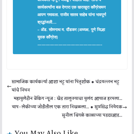
कार्यकर्त्यांना बळ देणारा एक खराखुरा कॉंग्रेसमन
आपण गमावला. राजीव सातव साहेब यांना भावपूर्ण
श्रद्धांजली….
– ॲड. सोमनाथ म. दौंडकर (अध्यक्ष, पुणे जिल्हा
युवक काँग्रेस)
———————————————–
सामाजिक कार्यकर्त्या आशा भट्ट यांना पितृशोक ● चंद्रवल्लभ भट्ट
यांचे निधन
महाबुलेटीन ब्रेकिंग न्यूज : खेड तालुक्याचा बुलंद आवाज हरपला…
बाप-लेकीच्या जोडीतील एक तारा निखळला… ● सुप्रसिद्ध निवेदक
सुनील थिगळे काळाच्या पडद्याआड…
You May Also Like