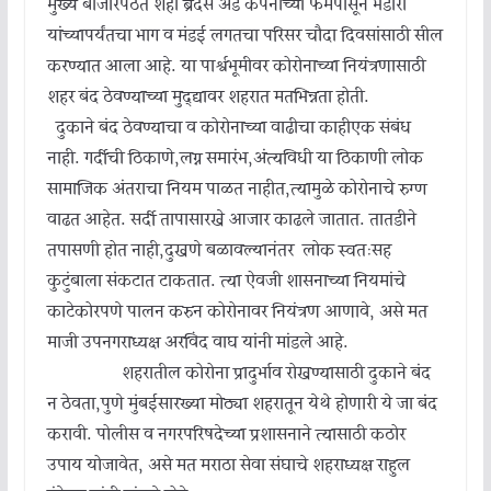
मुख्य बाजारपेठेत शहा ब्रदर्स अँड कंपनीच्या फर्मपासून भंडारी
यांच्यापर्यंतचा भाग व मंडई लगतचा परिसर चौदा दिवसांसाठी सील
करण्यात आला आहे. या पार्श्वभूमीवर कोरोनाच्या नियंत्रणासाठी
शहर बंद ठेवण्याच्या मुद्द्यावर शहरात मतभिन्नता होती.
दुकाने बंद ठेवण्याचा व कोरोनाच्या वाढीचा काहीएक संबंध
नाही. गर्दीची ठिकाणे,लग्न समारंभ,अंत्यविधी या ठिकाणी लोक
सामाजिक अंतराचा नियम पाळत नाहीत,त्यामुळे कोरोनाचे रुग्ण
वाढत आहेत. सर्दी तापासारखे आजार काढले जातात. तातडीने
तपासणी होत नाही,दुखणे बळावल्यानंतर लोक स्वतःसह
कुटुंबाला संकटात टाकतात. त्या ऐवजी शासनाच्या नियमांचे
काटेकोरपणे पालन करुन कोरोनावर नियंत्रण आणावे, असे मत
माजी उपनगराध्यक्ष अरविंद वाघ यांनी मांडले आहे.
शहरातील कोरोना प्रादुर्भाव रोखण्यासाठी दुकाने बंद
न ठेवता,पुणे मुंबईसारख्या मोठ्या शहरातून येथे होणारी ये जा बंद
करावी. पोलीस व नगरपरिषदेच्या प्रशासनाने त्यासाठी कठोर
उपाय योजावेत, असे मत मराठा सेवा संघाचे शहराध्यक्ष राहुल