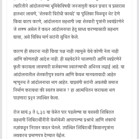
त्यारितीने आंदोलनाच्या भूमिकेविषयी जनजागृती करून प्रचार व प्रसारास
हातभार लावणे, ‘शेतकरी विरोधी कायदे’ या पुस्तिका मिळवून भेट देणे
किंवा वाटप करणे, आंदोलनात सहभागी ज्या शेतकरी पुत्रांनी स्वयंप्रेरणेने
जे शक्य असेल ते करून आंदोलनाचा हेतू साध्य करण्यासाठी सहभाग
द्यावा, असे विविध मार्ग सरांनी सुचित केले.
कारण ही संघटना नाही किंवा पक्ष नाही त्यामुळे येथे कोणी नेता नाही
आणि कोणताही आदेश नाही. ही सहवेदनेने चालणारी आणि स्वप्रेरणेने
कृती करायला लावणारी सर्जकाच्या स्वातंत्र्याची अभिनव लढाई आहे. या
आंदोलनातील शेतकरीपुत्र स्वतंत्र आणि केवळ मानवतावादी आहेत
म्हणूनच ते आंदोलनाचा भाग आहेत. याप्रसंगी सरांनी अवलंबी समाज
निर्माण करायचा की स्वतंत्र समाज ? हा आत्मचिंतन करायला भाग
पाडणारा प्रश्र्न उपस्थित केला.
रोज सायं.५ ते ६.३० या वेळेत पार पडलेल्या या यशस्वी शिबिरात
सहभागी शिबिरार्थींनींनी वेळोवेळी आपापल्या प्रश्नांचे आणि शंकांचे
तज्ञांकडून निरसन करून घेतले. उपस्थित शिबिरार्थी किसानपुत्रांना
लवकरच प्रमाणपत्र देण्यात येईल.