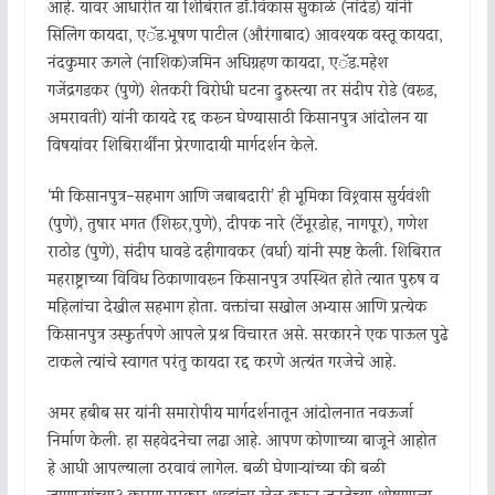
आहे. यावर आधारीत या शिबिरात डॉ.विकास सुकाळे (नांदेड) यांनी
सिलिंग कायदा, एॅड.भूषण पाटील (औरंगाबाद) आवश्यक वस्तू कायदा,
नंदकुमार ऊगले (नाशिक)जमिन अधिग्रहण कायदा, एॅड.महेश
गजेंद्रगडकर (पुणे) शेतकरी विरोधी घटना दुरुस्त्या तर संदीप रोडे (वरूड,
अमरावती) यांनी कायदे रद्द करून घेण्यासाठी किसानपुत्र आंदोलन या
विषयांवर शिबिरार्थींना प्रेरणादायी मार्गदर्शन केले.
‘मी किसानपुत्र-सहभाग आणि जबाबदारी’ ही भूमिका विश्र्वास सुर्यवंशी
(पुणे), तुषार भगत (शिरूर,पुणे), दीपक नारे (टेंभूरडोह, नागपूर), गणेश
राठोड (पुणे), संदीप धावडे दहीगावकर (वर्धा) यांनी स्पष्ट केली. शिबिरात
महराष्ट्राच्या विविध ठिकाणावरून किसानपुत्र उपस्थित होते त्यात पुरुष व
महिलांचा देखील सहभाग होता. वक्तांचा सखोल अभ्यास आणि प्रत्येक
किसानपुत्र उस्फुर्तपणे आपले प्रश्न विचारत असे. सरकारने एक पाऊल पुढे
टाकले त्यांचे स्वागत परंतु कायदा रद्द करणे अत्यंत गरजेचे आहे.
अमर हबीब सर यांनी समारोपीय मार्गदर्शनातून आंदोलनात नवऊर्जा
निर्माण केली. हा सहवेदनेचा लढा आहे. आपण कोणाच्या बाजूने आहोत
हे आधी आपल्याला ठरवावं लागेल. बळी घेणाऱ्यांच्या की बळी