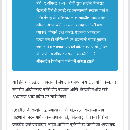
होते. ९ ऑगस्ट २०२० रोजी सुरु झालेले शिबिरात
शेतकरी विरोधी कायदे रद्द करण्यासाठी सखोल चर्चा व
मार्गदर्शन झाले. लॉकडाऊन कालावधीत १००० पेक्षा
अधिका शेतकऱ्यांनी राज्यात आत्महत्या केली पण
त्याकडे कोणाचे लक्ष नव्हते. शेतकरी आत्महत्या
करतो पण ही परिस्थिती का उदभवली यांच्या मुळावर
जाऊन विचार व्हावा, यासाठी कोरोनाच्या पार्श्र्वभूमीवर
दि. ९ ते १५ ऑगस्ट दरम्यान चाललेले १ ले
ऑनलाईन शिबिराची शनिवारी सांगता झाली.
या शिबीराचे उद्घाटन चपराकचे संपादक घनश्याम पाटील यांनी केले. तर
समारोप आंदोलनाचे प्रणेते जेष्ठ पत्रकार आणि शेतकरी प्रश्नांचे गाढे
अभ्यासक अमर हबीब सर यांनी केला.
देशातील शेतकऱ्यांना छळणाऱ्या आणि आत्महत्या करायला भाग
पाडणाऱ्या घटनांमागे केवळ समाजवादी, कालबाह्य शेतकरी विरोधी
कायदेच कसे जबाबदार आहेत आणि ते पूर्णपणे रद्द करणे का आवश्यक