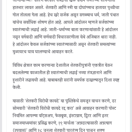
जाणाऱ्यांच्या? कारण सरकार शब्दांचा खेळ करून जनतेच्या शोषणाला
हातभार लावत असते. शेतकरी आणि स्त्री या दोघांच्याच हातावर पृथ्वीचा
गोल तोलला गेला आहे. हेच खरे सर्जक असून सगळ्याच धर्म, जाती पंथात
यांचेच सर्वाधिक शोषण होत आहे. आपले आंदोलन म्हणजे सर्जकांच्या
स्वातंत्र्याची लढाई आहे. जाती-धर्माच्या बाता करणाऱ्यांसाठी हे आंदोलन
नसून वर्गवादी आणि वर्णवादी विचारसरणीला येथे अजिबात थारा नाही.
हे आंदोलन केवळ सर्जकांच्या स्वातंत्र्यासाठी असून शेतकरी समस्यांच्या
मुळावरच घाव घालण्याचे आवाहन करते.
विविध क्षेत्रात काम करणाऱ्या देशातील शेतकरीपुत्रांनी एकत्रीत येऊन
बदललेल्या काळातील ही स्वातंत्र्याची लढाई नव्या तंत्रज्ञानाने आणि
हुशारीने लढायची आहे. याबाबतही सरांनी समर्पक दाखल्यातून दिशा स्पष्ट
केली.
यासाठी ‘शेतकरी विरोधी कायदे’ या पुस्तिकेचे समजून वाचन करणे, दर
सोमवारी ‘शेतकरी विरोधी कायदे रद्द करा’ असे आवाहन करणारी पोस्ट
नियमित आपल्या वाॅट्सअप, फेसबुक, इंस्टाग्राम, ट्विटर आणि इतर
समाजमाध्यमांवर प्रसिद्ध करणे, १९ मार्चला ‘अन्नदात्यासाठी अन्नत्याग
(उपवास)’ आणि १८ जूनला शेतकरी पारतंत्र्य दिन पाळून शक्य