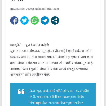
August 18, 2020
MahaBulletin Team
महाबुलेटीन न्यूज / आनंद कांबळे
जुन्नर :
भारतात लॉकडाऊन सुरु होऊन तीन महिने झाले सर्वजण उद्योग
व्यवसाय ठप्प असतांना मातीत राबणारा शेतकरी हा एकमेव काम करत
होता. शेतकरी संकटात असतांना राज्यात जो राजकीय गोंधळ सुरु आहे.
अशातही किसान पुत्रांनी शेतकरी विरोधी कायदे समजून घेण्यसाठी
ऑनलाईन शिबीर आयोजित केले.
किसानपुत्र आंदोलनाचे पहिले ऑनलाईन राज्यस्तरीय
शिबीर पार पडले. याशिबिरात महराष्ट्राच्या विविध
विभागातून मोठ्या प्रमाणत किसानपुत्र उपस्थित