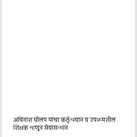
अविनाश घोलप यांचा कर्तृत्ववान व उपक्रमशील
शिक्षक म्हणून सेवासन्मान