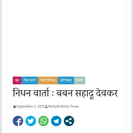
खेड
निधन वार्ता
पिंपरी चिचंवड
पुणे जिल्हा
विशेष
निधन वार्ता : बबन सहादू देवकर
September 3, 2020
MahaBulletin Team