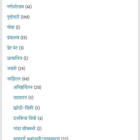
गणेशोत्सव
(41)
गुन्हेगारी
(198)
गोवा
(1)
ग्रंथालय
(19)
ग्रेट भेट
(3)
छायाचित्र
(1)
जयंती
(29)
जाहिरात
(68)
अभिष्ठचिंतन
(20)
उदघाटन
(5)
खरेदी-विक्री
(5)
दशक्रिया विधी
(4)
नांदा सौख्यभरे
(1)
भावपूर्ण श्रद्धांजली/पुण्यस्मरण
(22)