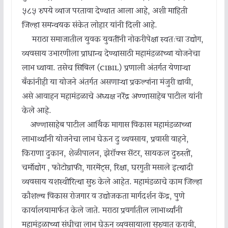
५८५ रुपये व्याज परतावा देण्यात आला आहे, अशी माहिती
जिल्हा समन्वयक संकेत लोहार यांनी दिली आहे.
मराठा समाजातील युवक युवतींनी नोकरीपेक्षा स्वतःचा उद्योग,
व्यवसाय उभारणीला प्राधान्य देण्यासाठी महामंडळाच्या योजनेचा
लाभ घ्यावा. तसेच सिबिल (CIBIL) प्रणाली अंतर्गत येणाऱ्या
बँकांनीही या योजने अंतर्गत असणाऱ्या प्रकल्पांना मंजुरी द्यावी,
असे आवाहन महामंडळाचे अध्यक्ष नरेंद्र अण्णासाहेब पाटील यांनी
केले आहे.
अण्णासाहेब पाटील आर्थिक मागास विकास महामंडळाच्या
लाभार्थ्यांनी योजनेचा लाभ घेऊन दुग्ध व्यवसाय, प्रवासी वाहने,
किराणा दुकान, शेळीपालन, झेरॉक्स सेंटर, सायकल दुरुस्ती,
चर्मोद्योग , फोटोग्राफी, गारमेंट्स, रिक्षा, घरगुती मसाले इत्यादी
व्यवसाय यशस्वीरित्या सुरु केले आहेत. महामंडळाचे काम जिल्हा
कौशल्य विकास रोजगार व उद्योजकता मार्गदर्शन केंद्र, पुणे
कार्यालयामार्फत केले जाते. मराठा प्रवर्गातील लाभार्थ्यांनी
महामंडळाच्या संधीचा लाभ घेऊन व्यवसायाला सुरुवात करावी,