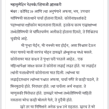
महाबुलेटिन नेटवर्क/शिवाजी आतकरी
मंचर :
कोविड 19 आणि त्या अनुषंगाने अफवा, भय, उपचार
यांविषयी सातत्याने चर्चा होताना दिसते. कोरोनाग्रस्तांकडे
पहाण्याचा दृष्टीकोन बदलताना दिसतो. इतकेच काय एखाद्याच्या
तब्येतीविषयी जे चर्वितचर्वण अलीकडे होताना दिसते, ते निश्चितच
चुकीचे आहे.
मी पुन्हा येईन, मी नक्की बरा होईन, असा विश्वास देऊन
मंचर गावचे माजी सरपंच मोहन डावखरे ॲम्बुलन्स मध्ये बसले.
कोरोनावर मात करून ते पुन्हा घरी परतले आहेत.. एक
महिन्यापेक्षा जास्त काळ ते कोरोना लढाई लढत होते. या लढाईत
त्यांनी यशस्वीपणे कोरोनाला मात दिली. त्यांच्या या
लढाईदरम्यान त्यांच्या पश्चात अफवा, चर्चा वगैरे जे काही घडले, ते
बिनबुडाचे होते. निराधार होते. त्या चर्चेला अर्थ नव्हता. ते
माणुसकी विरोधात होते. डावखरे यांच्या तब्येतीविषयी माहिती
नसताना बरेच काही बोलले गेले, ते दुर्दैवी होते.
खरे तर या निमित्ताने अनेक प्रश्न उभे राहतात. खरच ते बरे