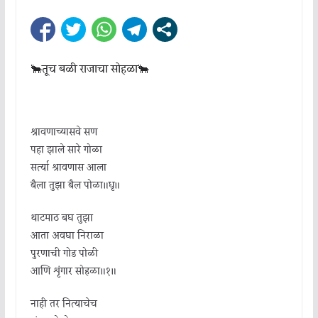
🐂तूच बळी राजाचा सोहळा🐂
श्रावणाच्यासवे सण
पहा झाले सारे गोळा
सर्त्या श्रावणास आला
बैला तुझा बैल पोळा॥धृ॥
थाटमाठ बघ तुझा
आता अवघा निराळा
पुरणाची गोड पोळी
आणि शृंगार सोहळा॥१॥
नाही तर नित्याचेच