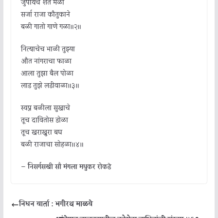
जुंपायचे शेत मळा
सर्जा राजा कौतुकाने
बळी गातो गाणे गळा॥२॥
नित्याचेच भाळी तुझ्या
औत नांगराचा फाळा
आला तुझा बैल पोळा
लाड तुझे लडीवाळा॥३॥
स्वप्न बळीला सुखाचे
तूच दावितोस डोळा
तूच खराखुरा बघ
बळी राजाचा सोहळा॥४॥
—
निसर्गसखी सौ मंगला मधुकर रोकडे
निधन वार्ता : भगीरथ माळवे