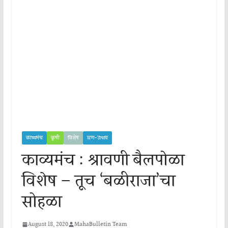
काव्यमंच
कृषी
विशेष
सण-उत्सव
काव्यमंच : श्रावणी बैलपोळा
विशेष – तूच ‘बळीराजा’चा
सोहळा
August 18, 2020
MahaBulletin Team