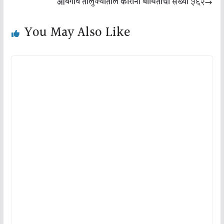
आंबेगाव तालुक्यातील कोरोना बाधितांची संख्या ५६२
You May Also Like