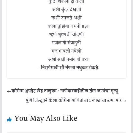
कुठे शिकली ही कला
अशी सुंदर देखणी
कशी उपजते अशी
कला तुझिया ग मनी ॥३॥
म्हणे शुक्राची चांदणी
मजलागी संवादुनी
मज भावली नवेली
अशी सखी नभांगणी ॥४॥
— निसर्गसखी सौ मंगला मधुकर रोकडे.
कोरोना अपडेट खेड तालुका : नाणेकरवाडीतील तीन जणांचा मृत्यू
पुणे जिल्ह्याने केला कोरोना बाधितांचा 1 लाखाचा टप्पा पार
You May Also Like