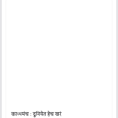
काव्यमंच : दुनियेत हेच खरं