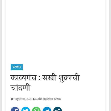
काव्यमंच
काव्यमंच : सखी शुक्राची
चांदणी
August 8, 2020
MahaBulletin Team