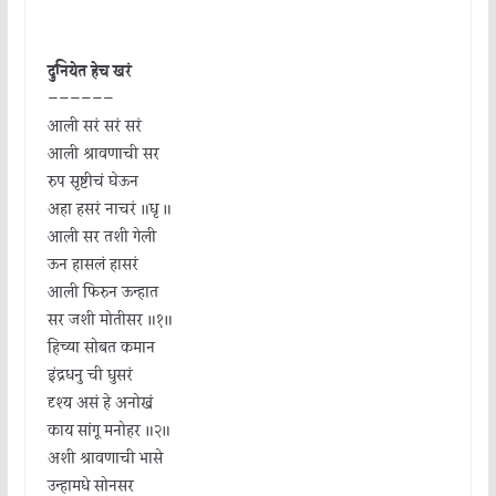
दुनियेत हेच खरं
——————
आली सरं सरं सरं
आली श्रावणाची सर
रुप सृष्टीचं घेऊन
अहा हसरं नाचरं ॥धृ ॥
आली सर तशी गेली
ऊन हासलं हासरं
आली फिरुन ऊन्हात
सर जशी मोतीसर ॥१॥
हिच्या सोबत कमान
इंद्रधनु ची धुसरं
दृश्य असं हे अनोखं
काय सांगू मनोहर ॥२॥
अशी श्रावणाची भासे
उन्हामधे सोनसर