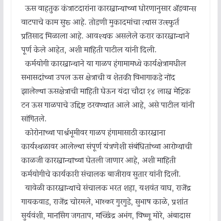
ऊस वाहतुक कंत्राटदारांना कारखान्याच्या धोरणानुसार ॲडवान्स
वाटपाचे काम सुरू आहे. तोडणी मुकादमांचा त्यास उत्स्फुर्त
प्रतिसाद मिळाला आहे. आवश्यक असलेले करार कारखान्याने
पूर्ण केले आहेत, अशी माहिती पाटील यांनी दिली.
कर्मयोगी कारखान्याने या गाळप हंगामामध्ये कार्यक्षेत्रामधील
सभासदांच्या उपलब्ध ऊस क्षेत्राची व शेतकी विभागाकडे नोंद
झालेल्या ऊसक्षेत्राची माहिती घेऊन यंदा चौदा १४ लाख मेट्रिक
टन ऊस गाळपाचे उद्दिष्ट ठरवण्यात आले आहे, असे पाटील यांनी
सांगितले.
कोरोनाच्या पार्श्वभूमीवर गाळप हंगामासाठी कारखाना
कार्यस्थळावर आलेल्या संपूर्ण यंत्रणेशी संबंधितांच्या आरोग्याची
काळजी कारखान्याच्या घेतली जाणार आहे, अशी माहिती
कर्मयोगीचे कार्यकारी संचालक बाजीराव सुतार यांनी दिली.
यावेळी कारखान्याचे संचालक भरत शहा, यशवंत वाघ, राजेंद्र
गायकवाड, राजेंद्र चोरमले, भास्कर गुरगुडे, सुभाष काळे, प्रशांत
सुर्यवंशी, मानसिंग जगताप, मच्छिंद्र अभंग, विष्णू मोरे, अंबादास