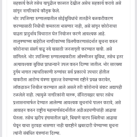
सहकार्य केले तसेच यापुढील काळात देखील असेच सहकार्य करावे असे
सांगून नागरिकांचे कौतुक केले.
भोर उपजिल्हा रुग्णालयातील सोईसुविधांचे तातडीने बळकटीकरण
करण्यासाठी निधीची कमतरता भासणार नाही, असे सांगून कोरोनाचा
वाढता प्रादुर्भाव विचारात घेत नियोजन करणे आवश्यक आहे.
तालुक्याच्या बाहेरील नागरिकांच्या विलगीकरणासंदर्भात सूचना करुन
कोरोनाचा संसर्ग वाढू नये यासाठी जनजागृती करण्यात यावी. असे
सांगितले. भोर उपजिल्हा रुग्णालयाकरीता ऑक्सीजन सुविधा, तसेच इतर
अत्यावश्यक सुविधा प्राधान्याने उपलब्ध करुन दिल्या जातील. भोर सारख्या
दुर्गम भागात त्याचठिकाणी रुग्णांवर सर्व प्रकारचे उपचार होतील
याकरीता आरोग्य यंत्रणा सुसज्ज ठेवण्याच्या दृष्टीने प्रयत्न करावेत,
लॉकडाऊन शिथील करण्यात आले असले तरी कोरोनाचे संकट अद्यापही
टळलेले नाही. त्यामुळे नागरिकांनी मास्क, सॅनिटायझर वापर तसेच
प्रशासनामार्फत देण्यात आलेल्या आवश्यक सूचनांचे पालन करावे, असे
आवाहन करुन राष्ट्रीय महामार्गासंदर्भांतील अडीअडचणीचांही आढावा
घेतला. तसेच खरीप हंगामातील खते, बियाणे वाटप स्थितीचा आढावा
घेवून याचा तुटवडा भासणार नाही यादृष्टीने खबरदारी घेण्याच्या सूचना
त्यांनी संबंधित यंत्रणांना दिल्या.