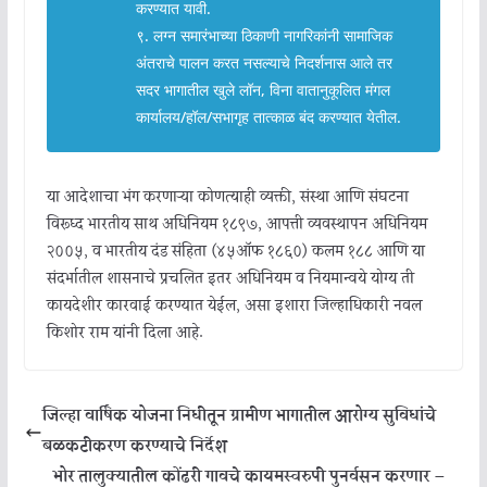
करण्यात यावी.
९. लग्न समारंभाच्या ठिकाणी नागरिकांनी सामाजिक
अंतराचे पालन करत नसल्याचे निदर्शनास आले तर
सदर भागातील खुले लॉन, विना वातानुकूलित मंगल
कार्यालय/हॉल/सभागृह तात्काळ बंद करण्यात येतील.
या आदेशाचा भंग करणाऱ्या कोणत्याही व्यक्ती, संस्था आणि संघटना
विरूध्द भारतीय साथ अधिनियम १८९७, आपत्ती व्यवस्थापन अधिनियम
२००५, व भारतीय दंड संहिता (४५ऑफ १८६०) कलम १८८ आणि या
संदर्भातील शासनाचे प्रचलित इतर अधिनियम व नियमान्वये योग्य ती
कायदेशीर कारवाई करण्यात येईल, असा इशारा जिल्हाधिकारी नवल
किशोर राम यांनी दिला आहे.
जिल्हा वार्षिक योजना निधीतून ग्रामीण भागातील आरोग्य सुविधांचे
बळकटीकरण करण्याचे निर्देश
भोर तालुक्यातील कोंढरी गावचे कायमस्वरुपी पुनर्वसन करणार –