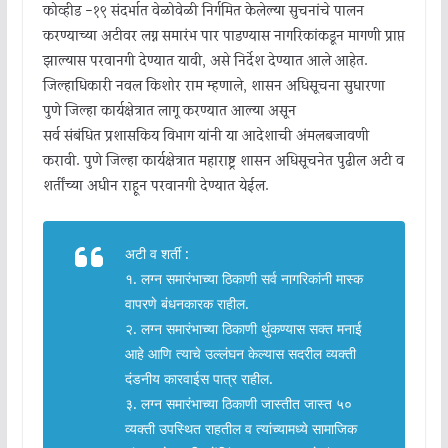
कोव्हीड -१९ संदर्भात वेळोवेळी निर्गमित केलेल्या सुचनांचे पालन
करण्याच्या अटीवर लग्न समारंभ पार पाडण्यास नागरिकांकडून मागणी प्राप्त
झाल्यास परवानगी देण्यात यावी, असे निर्देश देण्यात आले आहेत.
जिल्हाधिकारी नवल किशोर राम म्हणाले, शासन अधिसूचना सुधारणा
पुणे जिल्हा कार्यक्षेत्रात लागू करण्यात आल्या असून
सर्व संबंधित प्रशासकिय विभाग यांनी या आदेशाची अंमलबजावणी
करावी. पुणे जिल्हा कार्यक्षेत्रात महाराष्ट्र शासन अधिसूचनेत पुढील अटी व
शर्तींच्या अधीन राहून परवानगी देण्यात येईल.
अटी व शर्ती :
१. लग्न समारंभाच्या ठिकाणी सर्व नागरिकांनी मास्क
वापरणे बंधनकारक राहील.
२. लग्न समारंभाच्या ठिकाणी थुंकण्यास सक्त मनाई
आहे आणि त्याचे उल्लंघन केल्यास सदरील व्यक्ती
दंडनीय कारवाईस पात्र राहील.
३. लग्न समारंभाच्या ठिकाणी जास्तीत जास्त ५०
व्यक्ती उपस्थित राहतील व त्यांच्यामध्ये सामाजिक