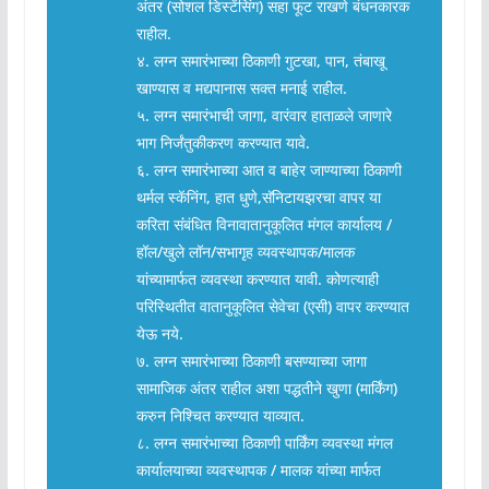
अंतर (सोशल डिस्टेंसिंग) सहा फूट राखणे बंधनकारक
राहील.
४. लग्न समारंभाच्या ठिकाणी गुटखा, पान, तंबाखू
खाण्यास व मद्यपानास सक्त मनाई राहील.
५. लग्न समारंभाची जागा, वारंवार हाताळले जाणारे
भाग निर्जंतुकीकरण करण्यात यावे.
६. लग्न समारंभाच्या आत व बाहेर जाण्याच्या ठिकाणी
थर्मल स्कॅनिंग, हात धुणे,सॅनिटायझरचा वापर या
करिता संंबंधित विनावातानुकूलित मंगल कार्यालय /
हॉल/खुले लॉन/सभागृह व्यवस्थापक/मालक
यांच्यामार्फत व्यवस्था करण्यात यावी. कोणत्याही
परिस्थितीत वातानुकूलित सेवेचा (एसी) वापर करण्यात
येऊ नये.
७. लग्न समारंभाच्या ठिकाणी बसण्याच्या जागा
सामाजिक अंतर राहील अशा पद्धतीने खुणा (मार्किंग)
करुन निश्चित करण्यात याव्यात.
८. लग्न समारंभाच्या ठिकाणी पार्किंग व्यवस्था मंगल
कार्यालयाच्या व्यवस्थापक / मालक यांच्या मार्फत