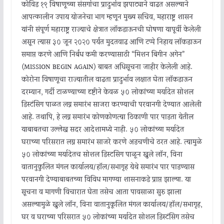
कोविड १९ विषाणूच्या संसर्गाचा प्रादुर्भाव झपाट्याने वाढत असल्याने
आपत्कालीन उपाय योजनेचा भाग म्हणून मुख्य सचिव, महाराष्ट्र शासन
यांनी संपूर्ण महाराष्ट्र राज्याचे क्षेत्रात लॉकडाऊनची घोषणा यापूर्वी केलेली
असून त्यास ३० जून २०२० पर्यंत मुदतवाढ आणि टप्पे निहाय लॉकडाऊन
समाप्त करणे आणि निर्बंध कमी करण्यासाठी “मिशन बिगीन अगेन”
(MISSION BEGIN AGAIN) बाबत अधिसूचना जाहीर केलेली आहे.
कोरोना विषाणूचा राज्यातील वाढता प्रादुर्भाव लक्षात घेता लॉकडाऊन
दरम्यान, गर्दी टाळण्याच्या दृष्टीने केवळ ५० लोकांच्या मर्यादेत सोशल
डिस्टंसिंग पाळत लग्न समारंभ साजरा करण्याची परवानगी देण्यात आलेली
आहे. तथापि, हे लग्न समारंभ कोणकोणत्या ठिकाणी पार पाडता येतील
याबाबतचा उल्लेख सदर आदेशामध्ये नाही. ५० लोकांच्या मर्यादेत
घराच्या परिसरात लग्न समारंभ साजरे करणे अडचणीचे ठरत आहे. त्यामुळे
५० लोकांच्या मर्यादेतच सोशल डिस्टसिंग पाळून खुले लॉन, विना
वातानुकुलित मंगल कार्यालय/हॉल/सभागृह येथे समारंभ पार पाडण्यास
परवानगी देण्याबाबतच्या विविध मागण्या शासनाकडे प्राप्त झाल्या. या
सूचना व मागणी विचारात घेता तसेच आता पावसाळा सुरु झाला
असल्यामुळे खुले लॉन, विना वातानुकूलित मंगल कार्यालय/हॉल/सभागृह,
घर व घराच्या परिसरात ५० लोकांच्या मर्यादेत सोशल डिस्टंसिंग तसेच