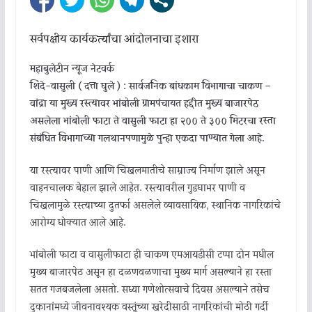
सर्वपक्षीय कार्यकर्त्यांचा आंदोलनाचा इशारा
महाबुलेटीन न्यूज नेटवर्क
शिंदे-वासुली ( दत्ता घुले ) : सार्वजनिक बांधकाम विभागाचा चाकण –
वांद्रा या मुख्य रस्त्यावर भांबोली ग्रामपंचायत हद्दीत मुख्य बाजारपेठ
असलेला भांबोली फाटा ते वासुली फाटा हा २०० ते ३०० मिटरचा रस्ता
संबंधित विभागाच्या गलथानपणामुळे पुन्हा एकदा पाण्यात गेला आहे.
या रस्त्यावर पाणी आणि चिखलमातीचे साम्राज्य निर्माण झाले असून
वाहनचालक बेहाल झाले आहेत. रस्त्यावरील गुडघाभर पाणी व
चिखलामुळे रस्त्याच्या दुतर्फा असलेले व्यावसायिक, स्थानिक नागरिकांचे
आरोग्य धोक्यात आले आहे.
भांबोली फाटा व वासुलीफाटा ही चाकण एमआयडीसी टप्पा दोन मधील
मुख्य बाजारपेठ असून हा दळणवळणाचा मुख्य मार्ग असल्याने हा रस्ता
सतत गजबजलेला असतो. सध्या गणेशोत्सवाचे दिवस असल्याने तसेच
दुकानांमध्ये जीवनावश्यक वस्तूंच्या खरेदीसाठी नागरिकांची मोठी गर्दी