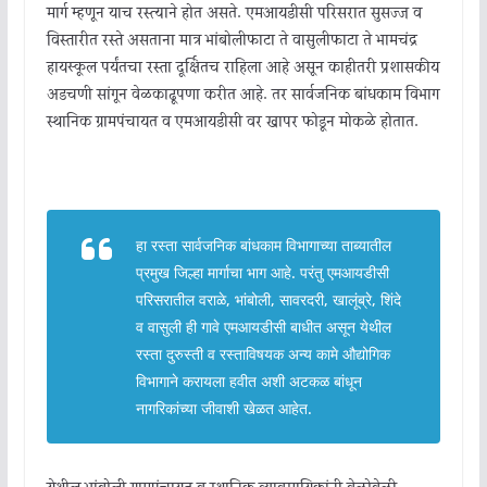
मार्ग म्हणून याच रस्त्याने होत असते. एमआयडीसी परिसरात सुसज्ज व
विस्तारीत रस्ते असताना मात्र भांबोलीफाटा ते वासुलीफाटा ते भामचंद्र
हायस्कूल पर्यंतचा रस्ता दूर्क्षितच राहिला आहे असून काहीतरी प्रशासकीय
अडचणी सांगून वेळकाढूपणा करीत आहे. तर सार्वजनिक बांधकाम विभाग
स्थानिक ग्रामपंचायत व एमआयडीसी वर खापर फोडून मोकळे होतात.
हा रस्ता सार्वजनिक बांधकाम विभागाच्या ताब्यातील
प्रमुख जिल्हा मार्गाचा भाग आहे. परंतु एमआयडीसी
परिसरातील वराळे, भांबोली, सावरदरी, खालूंब्रे, शिंदे
व वासुली ही गावे एमआयडीसी बाधीत असून येथील
रस्ता दुरुस्ती व रस्ताविषयक अन्य कामे औद्योगिक
विभागाने करायला हवीत अशी अटकळ बांधून
नागरिकांच्या जीवाशी खेळत आहेत.