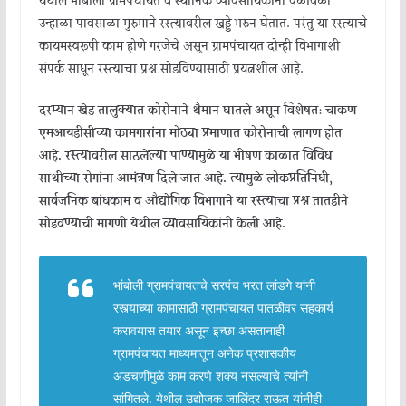
येथील भांबोली ग्रामपंचायत व स्थानिक व्यावसायिकांनी वेळोवेळी
उन्हाळा पावसाळा मुरुमाने रस्त्यावरील खड्डे भरुन घेतात. परंतु या रस्त्याचे
कायमस्वरूपी काम होणे गरजेचे असून ग्रामपंचायत दोन्ही विभागाशी
संपर्क साधून रस्त्याचा प्रश्न सोडविण्यासाठी प्रयत्नशील आहे.
दरम्यान खेड तालुक्यात कोरोनाने थैमान घातले असून विशेषतः चाकण
एमआयडीसीच्या कामगारांना मोठ्या प्रमाणात कोरोनाची लागण होत
आहे. रस्त्यावरील साठलेल्या पाण्यामुळे या भीषण काळात विविध
साथीच्या रोगांना आमंत्रण दिले जात आहे. त्यामुळे लोकप्रतिनिधी,
सार्वजनिक बांधकाम व औद्योगिक विभागाने या रस्त्याचा प्रश्न तातडीने
सोडवण्याची मागणी येथील व्यावसायिकांनी केली आहे.
भांबोली ग्रामपंचायतचे सरपंच भरत लांडगे यांनी
रस्त्याच्या कामासाठी ग्रामपंचायत पातळीवर सहकार्य
करावयास तयार असून इच्छा असतानाही
ग्रामपंचायत माध्यमातून अनेक प्रशासकीय
अडचणींमुळे काम करणे शक्य नसल्याचे त्यांनी
सांगितले. येथील उद्योजक जालिंदर राऊत यांनीही