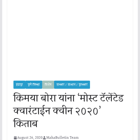
इंदापूर
पुणे जिल्हा
विशेष
सत्कार / सन्मान / पुरस्कार
किमया बोरा यांना ‘मोस्ट टॅलेंटेड
क्वारंटाईन क्वीन २०२०’
किताब
August 26, 2020
MahaBulletin Team