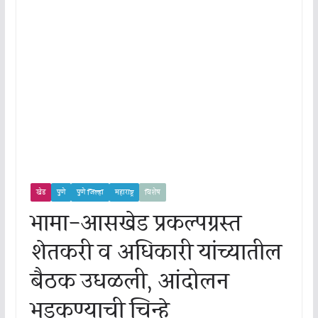
खेड
पुणे
पुणे जिल्हा
महाराष्ट्र
विशेष
भामा-आसखेड प्रकल्पग्रस्त
शेतकरी व अधिकारी यांच्यातील
बैठक उधळली, आंदोलन
भडकण्याची चिन्हे