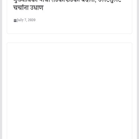
मुख्याधिकाऱ्यांची तडकाफडकी बदली, उलटसुलट
चर्चांना उधाण
July 7, 2020