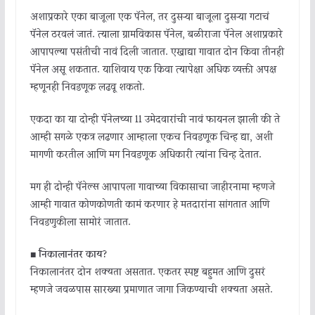
अशाप्रकारे एका बाजूला एक पॅनेल, तर दुसऱ्या बाजूला दुसऱ्या गटाचं
पॅनेल ठरवलं जातं. त्याला ग्रामविकास पॅनेल, बळीराजा पॅनेल अशाप्रकारे
आपापल्या पसंतीची नावं दिली जातात. एखाद्या गावात दोन किंवा तीनही
पॅनेल असू शकतात. याशिवाय एक किंवा त्यापेक्षा अधिक व्यक्ती अपक्ष
म्हणूनही निवडणूक लढवू शकतो.
एकदा का या दोन्ही पॅनेलच्या 11 उमेदवारांची नावं फायनल झाली की ते
आम्ही सगळे एकत्र लढणार आम्हाला एकच निवडणूक चिन्ह द्या, अशी
मागणी करतील आणि मग निवडणूक अधिकारी त्यांना चिन्ह देतात.
मग ही दोन्ही पॅनेल्स आपापला गावाच्या विकासाचा जाहीरनामा म्हणजे
आम्ही गावात कोणकोणती कामं करणार हे मतदारांना सांगतात आणि
निवडणुकीला सामोरं जातात.
■
निकालानंतर काय?
निकालानंतर दोन शक्यता असतात. एकतर स्पष्ट बहुमत आणि दुसरं
म्हणजे जवळपास सारख्या प्रमाणात जागा जिंकण्याची शक्यता असते.