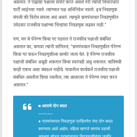
असतात. ते एखाद्या पक्षाला सपोर्ट करत असले तरी त्यांची विचारधारा
पार्टी लाईनवर नसते. त्यांच्यात पक्ष अभिनिवेश नसतो. इथं निवडणूक
संपली की विरोध संपला असं असतं. त्यामुळे ग्रामपंचायत निवडणुकीत
उमेदवार राजकीय पक्षांच्या चिन्हांवर निवडणूक लढवत नाही.”
पण, मग जे पॅनेल्स किंवा गट पडतात ते राजकीय पक्षाशी संबंधित
असतात का, यापवर त्यांनी सांगितलं, “ग्रामपंचयात निवडणुकीत पॅनेल्स
किंवा गट करून निवडणुकीला सामोरं जाता येतं. हे पॅनेल्स राजकीय
पक्षांशी संबंधित असूही शकतात किंवा स्वतंत्रही असू शकतात. याविषयी
काही एकच असा थंबरूल नाहीये. गावातील कार्यकर्ते राजकीय पक्षाशी
संबंधित असतील किंवा नसतील, त्या आधारवर ते पॅनेल्स तयार करत
असतात.”
■
आताचे दोन बदल
———–
● ग्रामपंचायत निवडणूक प्रक्रियेत यंदा दोन बदल
करण्यात आले आहेत. पहिला म्हणजे सरपंच पदाची
आरक्षण सोडत ग्रामपंचायत निवडणुकीनंतर जाहीर