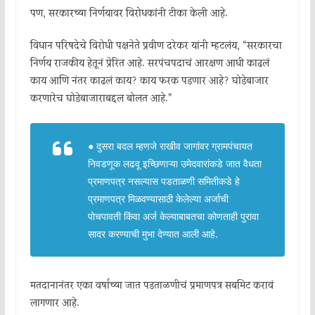
पण, सरकारच्या निर्णयावर विरोधकांनी टीका केली आहे.
विधान परिषदेचे विरोधी पक्षनेते प्रवीण दरेकर यांनी म्हटलंय, “सरकारचा
निर्णय राजकीय हेतूनं प्रेरित आहे. सरपंचपदाचं आरक्षण आधी काढलं
काय आणि नंतर काढलं काय? काय फरक पडणार आहे? घोडेबाजार
करणारेच घोडेबाजाराबद्दल बोलत आहे.”
● दुसरा बदल म्हणजे राखीव जागांवर ग्रामपंचायत
निवडणूक लढवू इच्छिणाऱ्या उमेदवारांकडे जात वैधता
प्रमाणपत्र नसल्यास पडताळणी समितीकडे हे
प्रमाणपत्र मिळवण्यासाठी केलेल्या अर्जाची
पोचपावती किंवा अर्ज केल्याबाबतचा कोणताही पुरावा
सादर करण्याची मुभा देण्यात आली आहे.
मतदानानंतर एका वर्षाच्या जात पडताळणीचं प्रमाणपत्र सबमिट करावं
लागणार आहे.