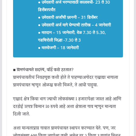
●
उमेदवारी अर्ज भरण्यासाठी कालावधी- 23 ते 30
डिसेंबरपर्यंत
● उमेदवारी अर्जांची छाननी – 31 डिसेंबर
● उमेदवारी अर्ज मागे घेण्याची तारीख – 4 जानेवारी
● मतदान – 15 जानेवारी, वेळ 7.30 ते 5.30,
गडचिरोली जिल्हा -7.30 ते 3
● मतमोजणी – 18 जानेवारी
■
ग्रामपंचायते सदस्य, वॉर्ड कसे ठरतात?
ग्रामपंचायतीचं निवडणूक कशी होते ते पाहण्याअगोदर एखाद्या भागाला
ग्रामपंचायत म्हणून ओळख कशी मिळते, ते आधी पाहूया.
एखादं क्षेत्र किंवा भाग ज्याची लोकसंख्या 1 हजारापेक्षा जास्त आहे आणि
दरडोई उत्पन्न किमान 10 रुपये आहे अशा क्षेत्राला गाव म्हणून मान्यता
दिली जाते.
अशा मान्यताप्राप्त गावात ग्रामपंचायत स्थापन करण्यात येते. पण, जर
लोकसंख्या 600 किंवा त्यापेक्षा कमी असेल तर २ किंवा 3 गावांत मिळून