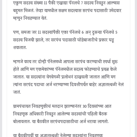
एकूण सदस्य संख्या 11 पैकी एखाद्या पॅनलचे 7 सदस्य निवडून आल्यास
बहुमत मिळतं. तेव्हा यामधील सक्षम सदस्यास सरपंच पदासाठी उमेदवार
म्हणून निवडण्यात येतं.
पण, समजा जर 11 सदस्यांपैकी एका पॅनेलचे 6 अन् दुसऱ्या पॅनेलचे 5
सदस्य विजयी झाले, तर सरपंच पदासाठी घोडेबाजारीचे प्रकार घडू
शकतात.
म्हणजे काय तर दोन्ही पॅनेलमध्ये आपला सरपंच करण्याची स्पर्धा सुरू
होते आणि मग एकमेकांच्या पॅनेलमधील सदस्य फोडण्याचे प्रयत्न केले
जातात. या सदस्यांना वेगवेगळी प्रलोभनं दाखवली जातात आणि मग
त्यांना सरपंद पदाचा अर्ज भरण्याच्या दिवशीपर्यंत बाहेर अज्ञातस्थळी नेलं
जातं.
ग्रामपंचायत निवडणुकीचं मतदान झाल्यानंतर 30 दिवसांच्या आत
निवडणूक अधिकारी निवडून आलेल्या सदस्यांची पहिली बैठक
बोलावतात. या बैठकीत सरपंचपदासाठीचा अर्ज भरावा लागतो.
या बैठकीपूर्वी या अज्ञातस्थळी नेलेल्या सदस्यांना निवडणूक