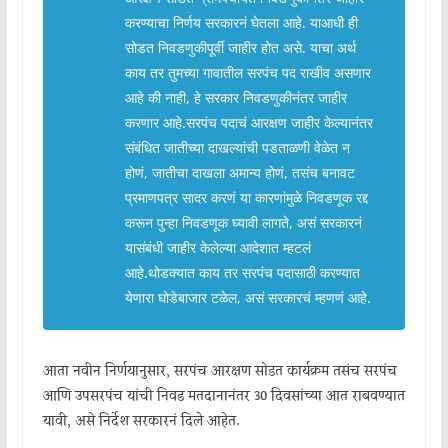
करण्याचा निर्णय सरकारनं घेतला आहे. याआधी ही
सोडत निवडणुकीपूर्वी जाहीर होत असे. याचा अर्थ
काय तर तुमच्या गावातील सरपंच पद राखीव असणार
आहे की नाही, हे सरकार निवडणुकीनंतर जाहीर
करणार आहे.सरपंच पदाचं आरक्षण जाहीर केल्यानंतर
संबंधित जातीच्या दाखल्यांची पडताळणी वेळेत न
होणं, जातीचा दाखला अमान्य होणं, तसंच बनावट
प्रमाणपत्र सादर करणं या कारणांमुळे निवडणूक रद्द
करून पुन्हा निवडणूक घ्यावी लागते, असं सरकारनं
यासंबंधी जाहीर केलेल्या आदेशात म्हटलं
आहे.थोडक्यात काय तर सरपंच पदासाठी करण्यात
येणारा घोडेबाजार टळेल, असं सरकारचं म्हणणं आहे.
आता नवीन निर्णयानुसार, सरपंच आरक्षण सोडत कार्यक्रम तसंच सरपंच
आणि उपसरपंच यांची निवड मतदानानंतर 30 दिवसांच्या आत राबवण्यात
यावी, असे निर्देश सरकारनं दिले आहेत.