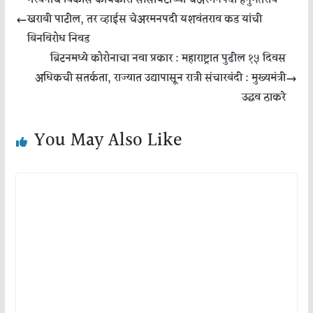
भैरवनाथ विकास कार्यकारी सोसायटीच्या चेअरमनपदी हनुमंतराव
खराबी पाटील, तर व्हाईस चेअरमनपदी यशवंतराव कड यांची
बिनविरोध निवड
ब्रिटनमध्ये कोरोनाचा नवा प्रकार : महाराष्ट्रात पुढील १५ दिवस
अधिकची सतर्कता, राज्यात उद्यापासून रात्री संचारबंदी : मुख्यमंत्री
उद्धव ठाकरे
You May Also Like