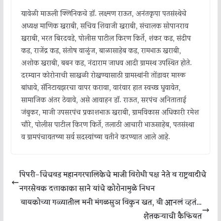
यावेळी माऊली क्लिनिकचे डॉ. लक्ष्मण राऊत, अनंतकृपा पतसंस्थेचे
अध्यक्ष माणिक खराबी, सचिव शिवाजी खराबी, संचालक सोपानराव
खराबी, भरत बिरदवडे, पोलीस पाटील किरण किर्ते, शंकर कड, संदीप
कड, राजेंद्र कड, संतोष वाळुंज, बाळासाहेब कड, रामभाऊ खराबी,
अशोक खराबी, बबन कड, नंदाराम जाधव आदी ग्रामस्थ उपस्थित होते.
दरम्यान कोरोनाची साखळी रोखण्यासाठी ग्रामस्थांनी तोंडावर मास्क
बांधावे, सॅनिटायझरचा वापर करावा, वारंवार हात स्वच्छ धुवावेत,
सामाजिक अंतर ठेवावे, असे आवाहन डॉ. राऊत, सरपंच अनिताताई
जंबुकर, माजी उपसरपंच प्रकाशभाऊ खराबी, ग्रामविकास अधिकारी रमेश
चौरे, पोलीस पाटील किरण किर्ते, तलाठी आचारी भाऊसाहेब, पतसंस्था
व ग्रामपंचायतच्या सर्व सदस्यांच्या वतीने करण्यात आले आहे.
पिंपरी-चिंचवड महानगरपालिकेचे माजी विरोधी पक्ष नेते व राष्ट्रवादीचे
नगरसेवक दत्ताकाका साने यांचे कोरोनामुळे निधन
बायकोच्या गळ्यातील मनी मंगळसुञ विकुन खत, बी आनलं व्हतं…
शेतकऱ्याची कैफियत