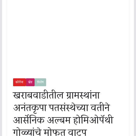
कोरोना
खेड
विशेष
खराबवाडीतील ग्रामस्थांना
अनंतकृपा पतसंस्थेच्या वतीने
आर्सेनिक अल्बम होमिओपॅथी
गोळ्यांचे मोफत वाटप