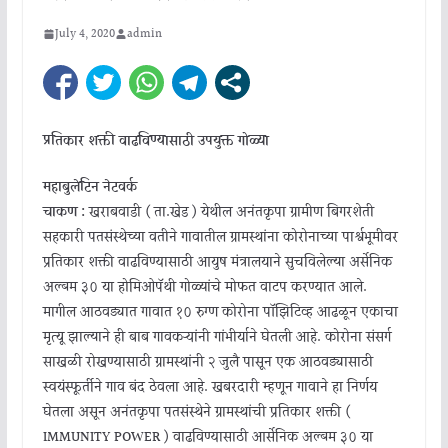
July 4, 2020
admin
प्रतिकार शक्ती वाढविण्यासाठी उपयुक्त गोळ्या
महाबुलेटिन नेटवर्क
चाकण :
खराबवाडी ( ता.खेड ) येथील अनंतकृपा ग्रामीण बिगरशेती
सहकारी पतसंस्थेच्या वतीने गावातील ग्रामस्थांना कोरोनाच्या पार्श्वभूमीवर
प्रतिकार शक्ती वाढविण्यासाठी आयुष मंत्रालयाने सुचविलेल्या अर्सेनिक
अल्बम ३० या होमिओपॅथी गोळ्यांचे मोफत वाटप करण्यात आले.
मागील आठवड्यात गावात १० रुग्ण कोरोना पॉझिटिव्ह आढळून एकाचा
मृत्यू झाल्याने ही बाब गावकऱ्यांनी गांभीर्याने घेतली आहे. कोरोना संसर्ग
साखळी रोखण्यासाठी ग्रामस्थांनी २ जुलै पासून एक आठवड्यासाठी
स्वयंस्फूर्तीने गाव बंद ठेवला आहे. खबरदारी म्हणून गावाने हा निर्णय
घेतला असून अनंतकृपा पतसंस्थेने ग्रामस्थांची प्रतिकार शक्ती (
IMMUNITY POWER ) वाढविण्यासाठी आर्सेनिक अल्बम ३० या