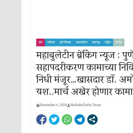
खेड
नासिक
पुणे जिल्हा
प्रशासकीय
महाराष्ट्र
राष्ट्रीय
विशेष
महाबुलेटीन ब्रेकिंग न्यूज : पुण
सहापदरीकरण कामाच्या निविदा
निधी मंजूर…खासदार डॉ. अमोल
यश..मार्च अखेर होणार कामा
December 4, 2020
MahaBulletin Team