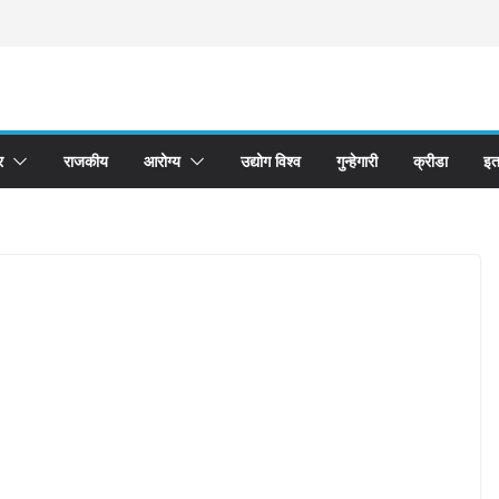
र
राजकीय
आरोग्य
उद्योग विश्व
गुन्हेगारी
क्रीडा
इत