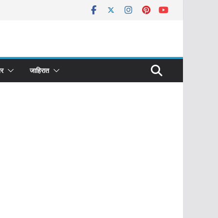
र
जाहिरात