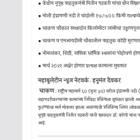
● केंद्रीय भूपृष्ठ वाहतूकमंत्री नितीन गडकरी यांचा ग्रीन सिग्न
● मोशी इंद्रायणी नदी ते चांडोली १७/७०० किमी रस्त्या
● चाकण चौकात सव्वादोन किलोमीटर लांबीचा उड्डाणपूल
● चाकण व एमआयडीसी चौकातील वाहतूक कोंडी सुटणार,
● भीमाशंकर, शिर्डी, नासिक धार्मिक स्थळांना पोहोचणे हो
● मार्च २०२१ अखेर होणार प्रत्यक्ष कामाला सुरुवात
महाबुलेटीन न्यूज नेटवर्क
हनुमंत देेेवकर
:
चाकण
: राष्ट्रीय महामार्ग ६० (जुना ५०) वरील इंद्रायणी नदी 
सहापदरीकरणाच्या कामाच्या निविदा प्रक्रियेला सुरुवात झ
फुटण्याचा मार्ग मोकळा झाला असल्याची प्रतिक्रिया शिरुर लोकसभ
भूपृष्ठ वाहतूकमंत्री नितीन गडकरी यांनी खासदार डॉ. कोल्हे यांना 
आहे.