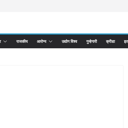
र
राजकीय
आरोग्य
उद्योग विश्व
गुन्हेगारी
क्रीडा
इत