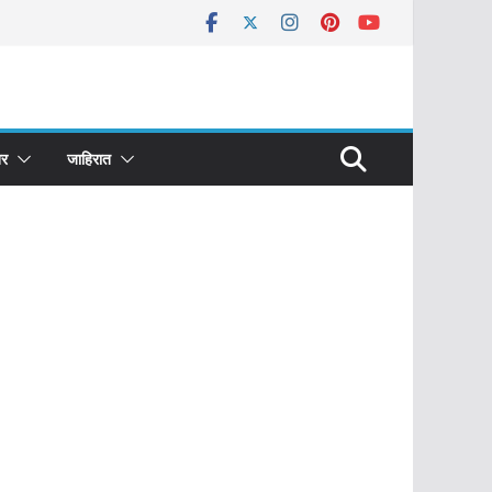
र
जाहिरात