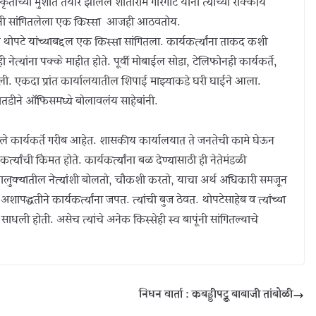
ृतीच्या मुशीत तयार झालेले शांताराम गारगोटे यांनी त्यांच्या राक्कीय
त्यांनी सांगितलेला एक किस्सा आजही आठवतोय.
टे यांच्याबद्दल एक किस्सा सांगितला. कार्यकर्त्यांना ताकद कशी
नेत्यांना पक्के माहीत होते. पूर्वी मोबाईल सोडा, टेलिफोनही कार्यकर्ते,
झाली. एकदा प्रांत कार्यालयातील शिपाई माझ्याकडे घरी घाईने आला.
ातडीने ऑफिसमध्ये बोलावलंय साहेबांनी.
 कार्यकर्ते गरीब आहेत. शासकीय कार्यालयात ते जनतेची कामे घेऊन
्यांची किंमत होते. कार्यकर्त्यांना बळ देण्यासाठी ही नेतेमंडळी
, तालुक्यातील नेत्यांशी बोलतो, चौकशी करतो, याचा अर्थ अधिकारी समजून
अशापद्धतीने कार्यकर्त्यांना जपत. त्यांची बुज ठेवत. थोपटेसाहेब व त्यांच्या
ाधली होती. असेच त्यांचे अनेक किस्सेही स्व बापूंनी सांगितल्याचे
निधन वार्ता : कबड्डीपट्टू बाबाजी तांबोळी