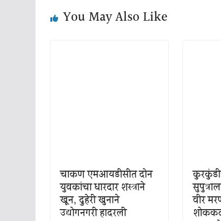
You May Also Like
चाकण एमआयडीसीत दोन
कुरकुंड
युवकांचा धारदार शस्त्राने
सुपुत्र
खून, दुहेरी खुनाने
वीर मर
उद्योगनगरी हादरली
शोककळ