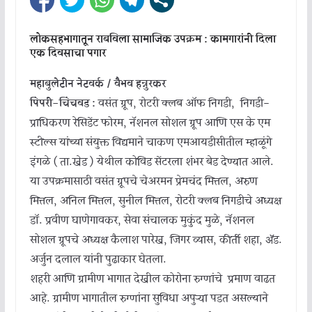
लोकसहभागातून राबविला सामाजिक उपक्रम : कामगारांनी दिला
एक दिवसाचा पगार
महाबुलेटीन नेटवर्क / वैभव हन्नुरकर
पिंपरी-चिंचवड :
वसंत ग्रूप, रोटरी क्लब ऑफ निगडी, निगडी-
प्राधिकरण रेसिडेंट फोरम, नॅशनल सोशल ग्रूप आणि एस के एम
स्टील्स यांच्या संयुक्त विद्यमाने चाकण एमआयडीसीतील म्हाळूंगे
इंगळे ( ता.खेड ) येथील कोविड सेंटरला शंभर बेड देण्यात आले.
या उपक्रमासाठी वसंत ग्रूपचे चेअरमन प्रेमचंद मित्तल, अरुण
मित्तल, अनिल मित्तल, सुनील मित्तल, रोटरी क्लब निगडीचे अध्यक्ष
डॉ. प्रवीण घाणेगावकर, सेवा संचालक मुकुंद मुळे, नॅशनल
सोशल ग्रूपचे अध्यक्ष कैलाश पारेख, जिगर व्यास, कीर्ती शहा, ॲड.
अर्जुन दलाल यांनी पुढाकार घेतला.
शहरी आणि ग्रामीण भागात देखील कोरोना रुग्णांचे प्रमाण वाढत
आहे. ग्रामीण भागातील रुग्णांना सुविधा अपुऱ्या पडत असल्याने