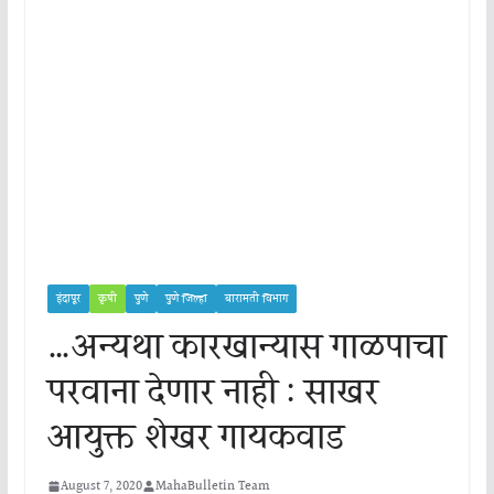
इंदापूर
कृषी
पुणे
पुणे जिल्हा
बारामती विभाग
…अन्यथा कारखान्यास गाळपाचा
परवाना देणार नाही : साखर
आयुक्त शेखर गायकवाड
August 7, 2020
MahaBulletin Team