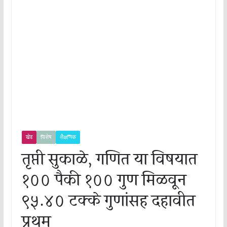
खेड
विशेष
शैक्षणिक
तृप्ती सुकाळे, गणित या विषयात
१०० पैकी १०० गुण मिळवून
९५.४० टक्के गुणांसह दहावीत
प्रथम