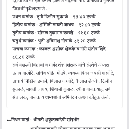
दहावीच्या परीक्षेत उत्तीर्ण झालेले पहिल्या पाच क्रमांकाचे गुणवंत
विद्यार्थी पुढीलप्रमाणे :-
प्रथम क्रमांक : तृप्ती दिलीप सुकाळे – ९५.४० टक्के
द्वितीय क्रमांक : अस्मिती मारुती जाधव – ९२.८० टक्के
तृतीय क्रमांक : सोनल तुकाराम कावडे – ९१.६० टक्के
चतुर्थ क्रमांक : श्रुती अविनाश गोपाळे ८९.२० टक्के
पाचवा क्रमांक : काजल अशोक शेळके व गौरी संतोष शिंदे
८६.८० टक्के
सर्व यशस्वी विद्यार्थी व मार्गदर्शक शिक्षक यांचे संस्थेचे अध्यक्ष
प्रताप गारगोटे, सचिव पंडित मोढवे, व्यवस्थापिका जयश्री गारगोटे,
प्राचार्य निखिल ढमाले, विलास गारगोटे, कैलास शेळके, दिलीप
सुकाळे, मारुती जाधव, शिवाजी गूंजाळ, रवीना गायकवाड़, सर्व
संचालक, पालक व ग्रामस्थांनी अभिनंदन करून कौतुक केले.
निधन वार्ता : श्रीमती शकुंतलादेवी सांडभोर