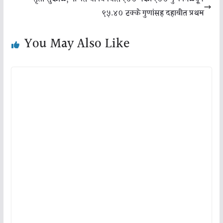
९५.४० टक्के गुणांसह दहावीत प्रथम
You May Also Like