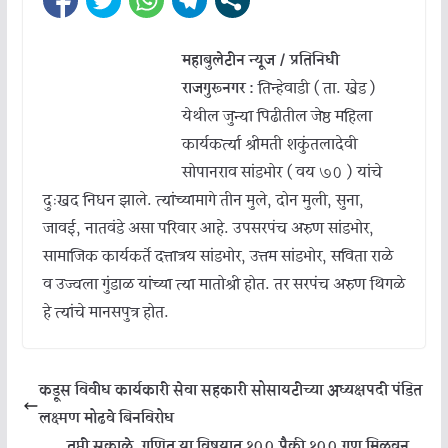
महाबुलेटीन न्यूज / प्रतिनिधी
राजगुरूनगर :
तिन्हेवाडी ( ता. खेड )
येथील जुन्या पिढीतील जेष्ठ महिला
कार्यकर्त्या श्रीमती शकुंतलादेवी
सोपानराव सांडभोर ( वय ७० ) यांचे
दुःखद निधन झाले. त्यांच्यामागे तीन मुले, दोन मुली, सुना,
जावई, नातवंडे असा परिवार आहे. उपसरपंच अरुण सांडभोर,
सामाजिक कार्यकर्ते दत्तात्रय सांडभोर, उत्तम सांडभोर, सविता राळे
व उज्वला गुंडाळ यांच्या त्या मातोश्री होत. तर सरपंच अरुण थिगळे
हे त्यांचे मानसपुत्र होत.
कडूस विवीध कार्यकारी सेवा सहकारी सोसायटीच्या अध्यक्षपदी पंडित
लक्ष्मण मोढवे बिनविरोध
तृप्ती सुकाळे, गणित या विषयात १०० पैकी १०० गुण मिळवून