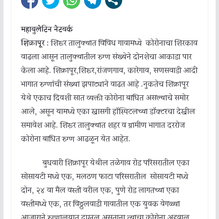
महाबुलेटिन नेटवर्क
शिक्रापूर :
शिरूर तालुक्यात विविध गावामध्ये कोरोनाचा शिरकाव
वाढला आसून तालुक्यातील रुग्ण संख्येने दोनशेचा आकाडा पार
केला आहे. शिक्रापूर,शिरूर,रांजणगाव, कारेगाव, सणसवाडी आदी
भागात रुग्णांची संख्या झपाट्याने वाढत आहे .नुकतेच शिक्रापूर
येथे एकाच दिवशी सात व्यक्ती कोरोना बाधित असल्याचे समोर
आले, असून यामध्ये एका खासगी हॉस्पिटलच्या डॉक्टरचा देखील
समावेश आहे. शिरूर तालुक्यात शहर व ग्रामीण भागात दररोज
कोरोना बाधित रुग्ण आढळून येत आहेत.
बुधवारी शिक्रापूर येथील तळेगाव रोड परिसरातील एका
सोसायटी मध्ये एक, मलठण फाटा परिसरातील सोसायटी मध्ये
दोन, २४ वा मैल वस्ती वरील एक, पुणे रोड लागतच्या एका
वस्तीमध्ये एक, तर विठ्ठलवाडी गावातील एक युवक वेगळ्या
आजाराने रुग्णालयात दाखल असताना त्याचा कोरोना अहवाल