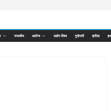
र
राजकीय
आरोग्य
उद्योग विश्व
गुन्हेगारी
क्रीडा
इत