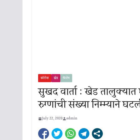
कोरोना
खेड
विशेष
सुखद वार्ता : खेड तालुक्य
रुग्णांची संख्या निम्म्याने घट
July 22, 2020
admin