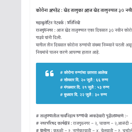
कोरोना अपडेट : खेड तालुका आज खेड तालुक्यात ३० नवीन
महाबुलेटिन नेटवर्क : प्रतिनिधी
राजगुरूनगर :
आज खेड तालुक्यात एका दिवसात ३० नवीन कोरोना 
गाढवे यांनी दिली.
मागील तीन दिवसात कोरोना रुग्णांची संख्या निम्म्याने घटली अस
नियमांचे पालन करणे आपल्या हातात आहे.
# कोरोना रुग्णांचा उतरता आलेख
# सोमवार दि. २० जुलै : ६६ रुग्ण
# मंगळवार दि. २१ जुलै : ५३ रुग्ण
# बुधवार दि. २२ जुलै : ३० रुग्ण
# तालुक्यातील गावनिहाय रुग्णांची आकडेवारी पुढीलप्रमाणे :-
# नगरपरिषद कार्यक्षेत्र :
राजगुरूनगर – २, चाकण – २,आळंदी –
# ग्रामीण :
कुरुळी – १, नाणेकरवाडी – ४, येलवाडी – १, चऱ्होल