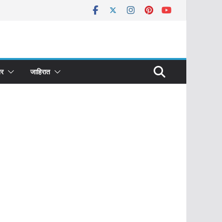
र
जाहिरात