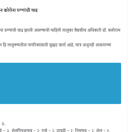
 कोरोना रुग्णांची वाढ
रुग्णांची वाढ झाली असल्याची माहिती तालुका वैद्यकीय अधिकारी डॉ. बळीराम
ून हि तालुक्यातील नागरिकांसाठी सुखद वार्ता आहे, मात्र अजूनही शासनाच्या
 ३,
ी – ३, शेलपिंपळगाव – २, रासे – २, दावडी – १, निमगाव – २, शेलू – १,