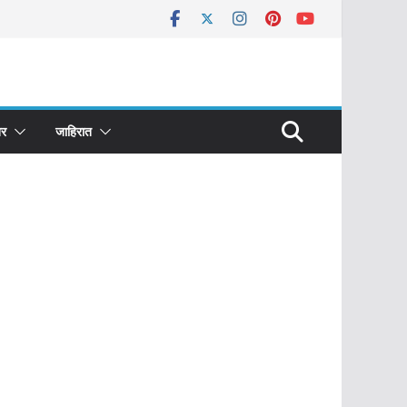
र
जाहिरात