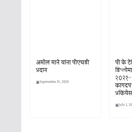
अमोल माने यांना पीएचडी
पी के टे
प्रदान
डिप्लोम
२०२१-२
September 15, 2020
कागदपत
प्रकियेस
July 1, 2