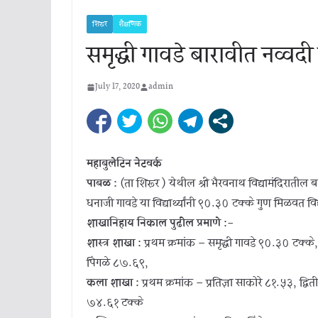
शिरूर
शैक्षणिक
समृद्धी गावडे बारावीत नव्वदी
July 17, 2020
admin
महाबुलेटिन नेटवर्क
पाबळ :
(ता शिरूर ) येथील श्री भैरवनाथ विद्यामंदिरातील ब
धनाजी गावडे या विद्यार्थ्यांनी ९०.३० टक्के गुण मिळवत व
शाखानिहाय निकाल पुढील प्रमाणे :-
शास्त्र शाखा :
प्रथम क्रमांक – समृद्धी गावडे ९०.३० टक्के
पिंगळे ८७.६९,
कला शाखा :
प्रथम क्रमांक – प्रतिज्ञा साकोरे ८१.५३, द्वि
७४.६१ टक्के