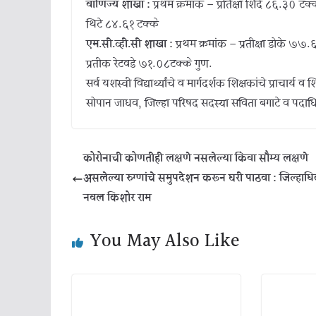
वाणिज्य शाखा :
प्रथम क्रमांक – प्रतिक्षा शिंदे ८६.३० ट
थिटे ८४.६१ टक्के
एम.सी.व्ही.सी शाखा :
प्रथम क्रमांक – प्रतीक्षा डोके ७७.
प्रतीक रेटवडे ७१.०८टक्के गुण.
सर्व यशस्वी विद्यार्थ्यांचे व मार्गदर्शक शिक्षकांचे प्राचा
सोपान जाधव, जिल्हा परिषद सदस्या सविता बगाटे व पदाधि
कोरोनाची कोणतीही लक्षणे नसलेल्या किंवा सौम्य लक्षणे
असलेल्या रुग्णांचे समुपदेशन करून घरी पाठवा : जिल्हाधि
नवल किशोर राम
You May Also Like