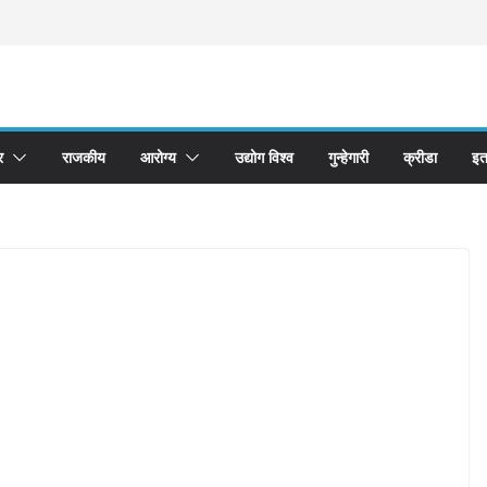
र
राजकीय
आरोग्य
उद्योग विश्व
गुन्हेगारी
क्रीडा
इत