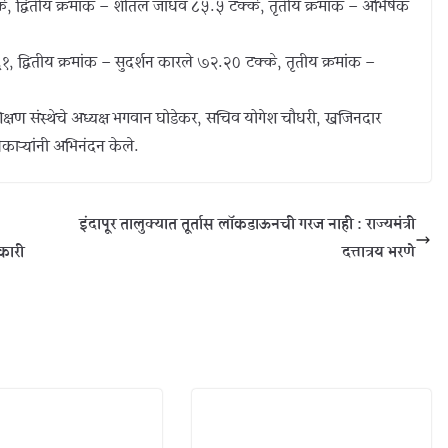
क्के, द्वितीय क्रमांक – शीतल जाधव ८५.५ टक्के, तृतीय क्रमांक – अभिषेक
६१, द्वितीय क्रमांक – सुदर्शन कारले ७२.२० टक्के, तृतीय क्रमांक –
र्य व शिक्षण संस्थेचे अध्यक्ष भगवान घोडेकर, सचिव योगेश चौधरी, खजिनदार
काऱ्यांनी अभिनंदन केले.
इंदापूर तालुक्यात तूर्तास लाॅकडाऊनची गरज नाही : राज्यमंत्री
कारी
दत्तात्रय भरणे