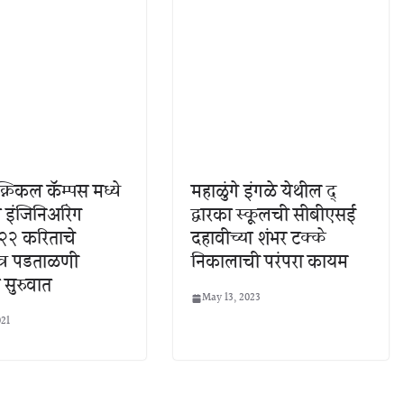
क्निकल कॅम्पस मध्ये
महाळुंगे इंगळे येथील द्
ा इंजिनिअरिंग
द्वारका स्कूलची सीबीएसई
२ करिताचे
दहावीच्या शंभर टक्के
्र पडताळणी
निकालाची परंपरा कायम
 सुरुवात
May 13, 2023
021