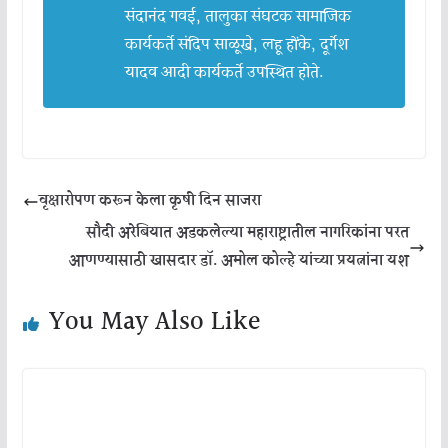
संदानंद गवई, तालुका संघटक सामाजिक
कार्यकर्ते संदिप साऴूखे, लहू होंके, दूर्गेश
यादव आदी कार्यकर्ते उपस्थित होते.
वृक्षारोपण करून केला कृषी दिन साजरा
सौदी अरेबियात अडकलेल्या महाराष्ट्रातील नागरिकांना परत
आणण्यासाठी खासदार डॉ. अमोल कोल्हे यांच्या प्रयत्नांना यश
You May Also Like